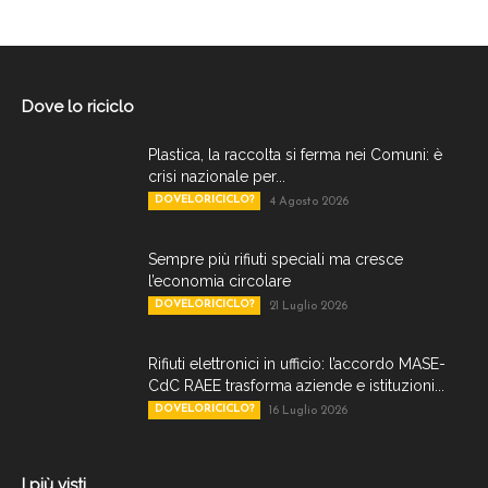
Dove lo riciclo
Plastica, la raccolta si ferma nei Comuni: è
crisi nazionale per...
DOVELORICICLO?
4 Agosto 2026
Sempre più rifiuti speciali ma cresce
l’economia circolare
DOVELORICICLO?
21 Luglio 2026
Rifiuti elettronici in ufficio: l’accordo MASE-
CdC RAEE trasforma aziende e istituzioni...
DOVELORICICLO?
16 Luglio 2026
I più visti