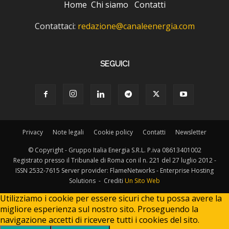
Home
Chi siamo
Contatti
Contattaci:
redazione@canaleenergia.com
SEGUICI
Privacy
Note legali
Cookie policy
Contatti
Newsletter
© Copyright - Gruppo Italia Energia S.R.L. P.iva 08613401002
Registrato presso il Tribunale di Roma con il n. 221 del 27 luglio 2012 -
ISSN 2532-7615 Server provider: FlameNetworks - Enterprise Hosting
Solutions - Crediti
Un Sito Web
Utilizziamo i cookie per essere sicuri che tu possa avere la
migliore esperienza sul nostro sito. Proseguendo la
navigazione accetti di ricevere tutti i cookies del sito.