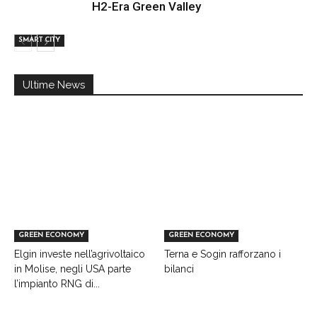
H2-Era Green Valley
SMART CITY
Ultime News
GREEN ECONOMY
GREEN ECONOMY
Elgin investe nell’agrivoltaico
Terna e Sogin rafforzano i
in Molise, negli USA parte
bilanci
l’impianto RNG di...