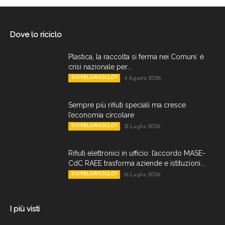
Dove lo riciclo
Plastica, la raccolta si ferma nei Comuni: è
crisi nazionale per...
DOVELORICICLO?
4 Agosto 2026
Sempre più rifiuti speciali ma cresce
l’economia circolare
DOVELORICICLO?
21 Luglio 2026
Rifiuti elettronici in ufficio: l’accordo MASE-
CdC RAEE trasforma aziende e istituzioni...
DOVELORICICLO?
16 Luglio 2026
I più visti