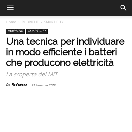
Home
RUBRICHE
SMART CITY
RUBRICHE
SMART CITY
Una tecnica per individuare
in modo efficiente i batteri
che producono elettricità
La scoperta del MIT
Da
Redazione
-
22 Gennaio 2019