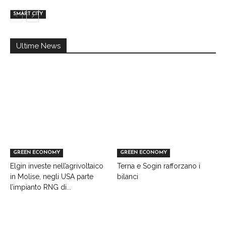
SMART CITY
Ultime News
GREEN ECONOMY
GREEN ECONOMY
Elgin investe nell’agrivoltaico
Terna e Sogin rafforzano i
in Molise, negli USA parte
bilanci
l’impianto RNG di...