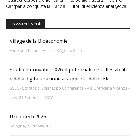
“Custodi dell’Ambiente” dalla
Superata quota 2 milioni di
Campania conquista la Francia
Titoli di efficienza energetica
Prossimi Eventi
Village de la Bioéconomie
Foire de Châlons, Hall 4, 28 Agosto 2026
Studio Rinnovabili 2026: il potenziale della flessibilità
e della digitalizzazione a supporto delle FER
SSEC - Storage & Solar Expo Conference - Via Oreficeria Vicenza -
Italy, 23 Settembre 2026
Urbantech 2026
Bologna, 7 Ottobre 2026