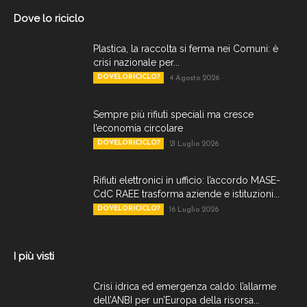
Dove lo riciclo
Plastica, la raccolta si ferma nei Comuni: è
crisi nazionale per...
DOVELORICICLO?
4 Agosto 2026
Sempre più rifiuti speciali ma cresce
l’economia circolare
DOVELORICICLO?
21 Luglio 2026
Rifiuti elettronici in ufficio: l’accordo MASE-
CdC RAEE trasforma aziende e istituzioni...
DOVELORICICLO?
16 Luglio 2026
I più visti
Crisi idrica ed emergenza caldo: l’allarme
dell’ANBI per un’Europa della risorsa...