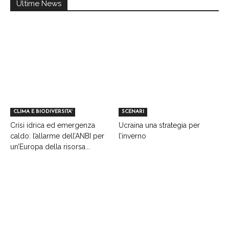
Ultime News
CLIMA E BIODIVERSITA'
SCENARI
Crisi idrica ed emergenza
Ucraina una strategia per
caldo: l’allarme dell’ANBI per
l’inverno
un’Europa della risorsa...