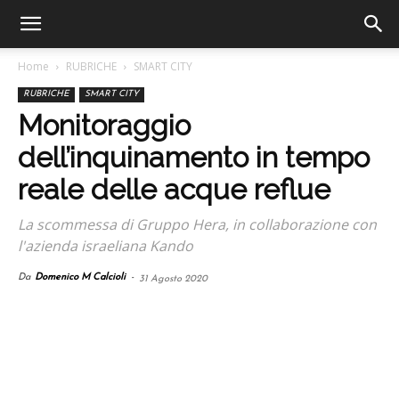
Home
RUBRICHE
SMART CITY
RUBRICHE
SMART CITY
Monitoraggio
dell’inquinamento in tempo
reale delle acque reflue
La scommessa di Gruppo Hera, in collaborazione con
l'azienda israeliana Kando
Da
Domenico M Calcioli
-
31 Agosto 2020