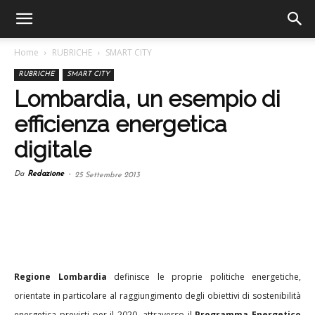
Home
RUBRICHE
SMART CITY
RUBRICHE
SMART CITY
Lombardia, un esempio di
efficienza energetica
digitale
Da
Redazione
-
25 Settembre 2013
Regione Lombardia
definisce le proprie politiche energetiche,
orientate in particolare al raggiungimento degli obiettivi di sostenibilità
energetica previsti per il 2020, attraverso il
Programma Energetico