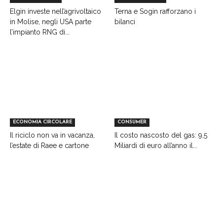
Elgin investe nell’agrivoltaico
Terna e Sogin rafforzano i
in Molise, negli USA parte
bilanci
l’impianto RNG di...
ECONOMIA CIRCOLARE
CONSUMER
Il riciclo non va in vacanza,
Il costo nascosto del gas: 9,5
l’estate di Raee e cartone
Miliardi di euro all’anno il...