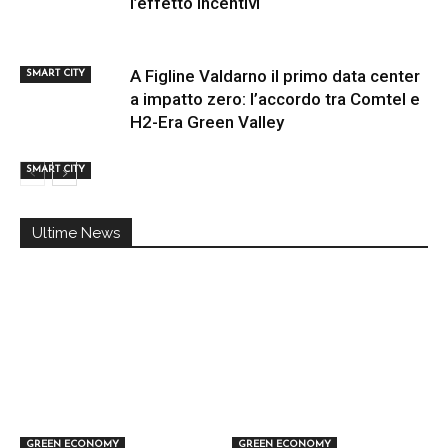
l’effetto incentivi
A Figline Valdarno il primo data center
SMART CITY
a impatto zero: l’accordo tra Comtel e
H2-Era Green Valley
SMART CITY
Ultime News
GREEN ECONOMY
GREEN ECONOMY