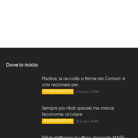
Dove lo riciclo
Plastica, la raccolta si ferma nei Comuni: è
crisi nazionale per...
DOVELORICICLO?
4 Agosto 2026
Sempre più rifiuti speciali ma cresce
l’economia circolare
DOVELORICICLO?
21 Luglio 2026
Rifiuti elettronici in ufficio: l’accordo MASE-