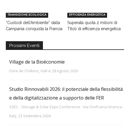
TRANSIZIONE ECOLOGICA
EFFICIENZA ENERGETICA
“Custodi dell’Ambiente” dalla
Superata quota 2 milioni di
Campania conquista la Francia
Titoli di efficienza energetica
Prossimi Eventi
Village de la Bioéconomie
Foire de Châlons, Hall 4, 28 Agosto 2026
Studio Rinnovabili 2026: il potenziale della flessibilità
e della digitalizzazione a supporto delle FER
SSEC - Storage & Solar Expo Conference - Via Oreficeria Vicenza -
Italy, 23 Settembre 2026