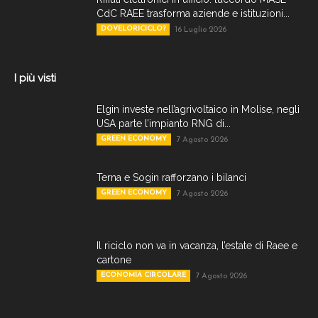
CdC RAEE trasforma aziende e istituzioni...
DOVELORICICLO?
16 Luglio 2026
I più visti
Elgin investe nell’agrivoltaico in Molise, negli
USA parte l’impianto RNG di...
GREEN ECONOMY
7 Agosto 2026
Terna e Sogin rafforzano i bilanci
GREEN ECONOMY
7 Agosto 2026
Il riciclo non va in vacanza, l’estate di Raee e
cartone
ECONOMIA CIRCOLARE
7 Agosto 2026