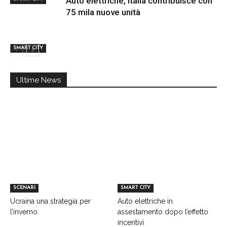
Auto elettriche, Italia contribuisce con
75 mila nuove unità
SMART CITY
Ultime News
SCENARI
SMART CITY
Ucraina una strategia per
Auto elettriche in
l’inverno
assestamento dopo l’effetto
incentivi