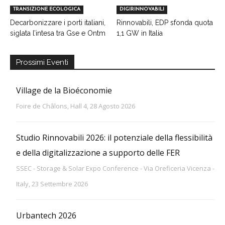
TRANSIZIONE ECOLOGICA
DIGIRINNOVABILI
Decarbonizzare i porti italiani,
Rinnovabili, EDP sfonda quota
siglata l’intesa tra Gse e Ontm
1,1 GW in Italia
Prossimi Eventi
Village de la Bioéconomie
Foire de Châlons, Hall 4, 28 Agosto 2026
Studio Rinnovabili 2026: il potenziale della flessibilità
e della digitalizzazione a supporto delle FER
SSEC - Storage & Solar Expo Conference - Via Oreficeria Vicenza -
Italy, 23 Settembre 2026
Urbantech 2026