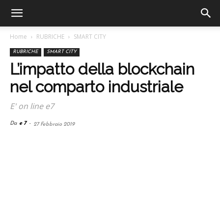
Home
RUBRICHE
SMART CITY
RUBRICHE
SMART CITY
L’impatto della blockchain
nel comparto industriale
E' on line e7
Da
e 7
-
27 Febbraio 2019