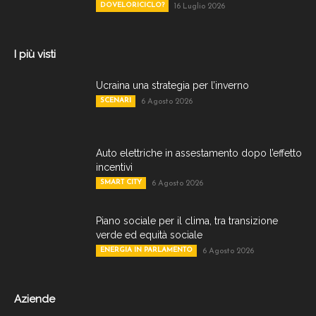
DOVELORICICLO?
16 Luglio 2026
I più visti
Ucraina una strategia per l’inverno
SCENARI
6 Agosto 2026
Auto elettriche in assestamento dopo l’effetto
incentivi
SMART CITY
6 Agosto 2026
Piano sociale per il clima, tra transizione
verde ed equità sociale
ENERGIA IN PARLAMENTO
6 Agosto 2026
Aziende