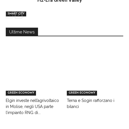
SMART CITY
Ultime News
GREEN ECONOMY
GREEN ECONOMY
Elgin investe nell’agrivoltaico
Terna e Sogin rafforzano i
in Molise, negli USA parte
bilanci
l’impianto RNG di...