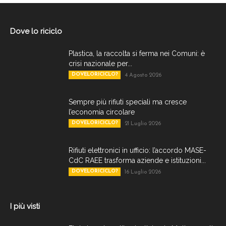
Dove lo riciclo
Plastica, la raccolta si ferma nei Comuni: è
crisi nazionale per...
DOVELORICICLO?
4 Agosto 2026
Sempre più rifiuti speciali ma cresce
l’economia circolare
DOVELORICICLO?
21 Luglio 2026
Rifiuti elettronici in ufficio: l’accordo MASE-
CdC RAEE trasforma aziende e istituzioni...
DOVELORICICLO?
16 Luglio 2026
I più visti