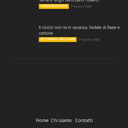
Terna e Sogin rafforzano i bilanci
GREEN ECONOMY
7 Agosto 2026
Il riciclo non va in vacanza, l’estate di Raee e
cartone
ECONOMIA CIRCOLARE
7 Agosto 2026
Home
Chi siamo
Contatti