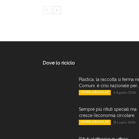
Dove lo riciclo
Plastica, la raccolta si ferma n
Comuni: è crisi nazionale per..
DOVELORICICLO?
4 Agosto 2026
Sempre più rifiuti speciali ma
cresce l’economia circolare
DOVELORICICLO?
21 Luglio 2026