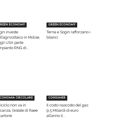
REEN ECONOMY
GREEN ECONOMY
gin investe
Terna e Sogin rafforzano i
ll’agrivoltaico in Molise,
bilanci
gli USA parte
impianto RNG di...
CONOMIA CIRCOLARE
CONSUMER
 riciclo non va in
Il costo nascosto del gas:
canza, l’estate di Raee
9,5 Miliardi di euro
cartone
all’anno il...