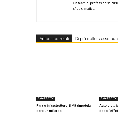
Un team di professionisti curi
sfida climatica.
Articoli correlati
Di più dello stesso aut
SMART CITY
SMART CITY
Pnrr e infrastrutture, il Mit rimodula
Auto elettr
oltre un miliardo
dopo l’effet