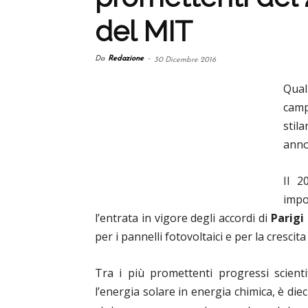
del MIT
Da
Redazione
-
30 Dicembre 2016
Qual
camp
stil
anno
Il 2
impo
l’entrata in vigore degli accordi di
Parigi
per i pannelli fotovoltaici e per la crescita
Tra i più promettenti progressi scientif
l’energia solare in energia chimica, è dieci