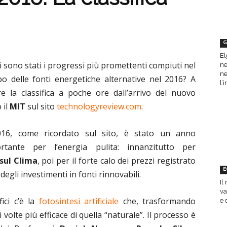
G
El
i sono stati i progressi più promettenti compiuti nel
ne
ne
o delle fonti energetiche alternative nel 2016? A
l’
are la classifica a poche ore dall’arrivo del nuovo
 il
MIT
sul sito
technologyreview.com
.
016, come ricordato sul sito, è stato un anno
rtante per l’energia pulita: innanzitutto per
 sul Clima
, poi per il forte calo dei prezzi registrato
E
 degli investimenti in fonti rinnovabili.
Il
va
ici c’è la
fotosintesi artificiale
che, trasformando
e 
 volte più efficace di quella “naturale”. Il processo è