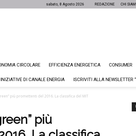
sabato, 8 Agosto 2026
REDAZIONE
CHI SIA
ONOMIA CIRCOLARE
EFFICIENZA ENERGETICA
CONSUMER
Canale
 INIZIATIVE DI CANALE ENERGIA
ISCRIVITI ALLA NEWSLETTER 
reen” più promettenti del 2016. La classifica del MIT
Energia
green” più
2016. La classifica