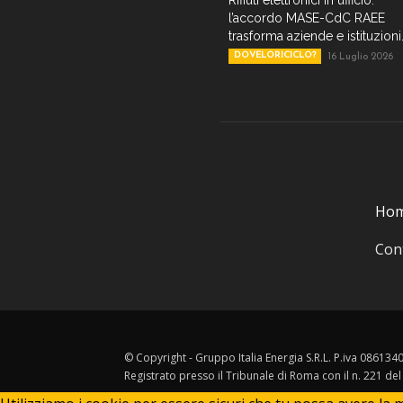
Rifiuti elettronici in ufficio:
l’accordo MASE-CdC RAEE
trasforma aziende e istituzioni.
DOVELORICICLO?
16 Luglio 2026
Ho
Cont
© Copyright - Gruppo Italia Energia S.R.L. P.iva 08613
Registrato presso il Tribunale di Roma con il n. 221 de