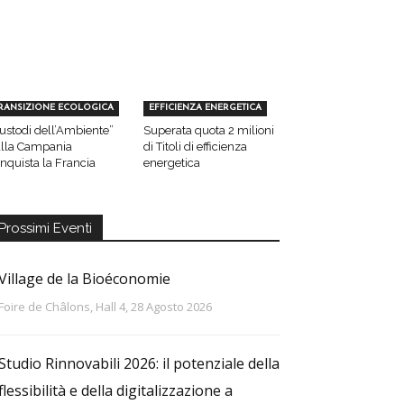
RANSIZIONE ECOLOGICA
EFFICIENZA ENERGETICA
ustodi dell’Ambiente”
Superata quota 2 milioni
lla Campania
di Titoli di efficienza
nquista la Francia
energetica
Prossimi Eventi
Village de la Bioéconomie
Foire de Châlons, Hall 4, 28 Agosto 2026
Studio Rinnovabili 2026: il potenziale della
flessibilità e della digitalizzazione a