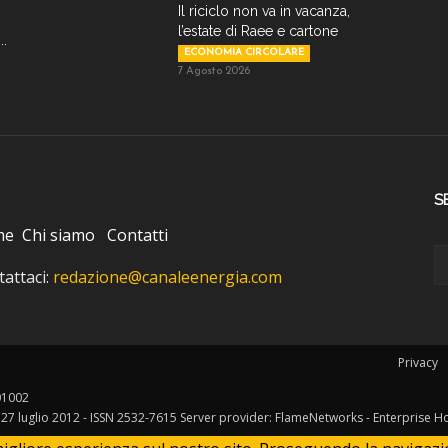
Il riciclo non va in vacanza,
l’estate di Raee e cartone
..
ECONOMIA CIRCOLARE
7 Agosto 2026
S
me
Chi siamo
Contatti
attaci:
redazione@canaleenergia.com
Privacy
401002
l 27 luglio 2012 - ISSN 2532-7615 Server provider: FlameNetworks - Enterprise H