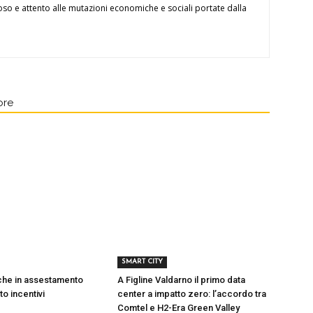
oso e attento alle mutazioni economiche e sociali portate dalla
ore
SMART CITY
iche in assestamento
A Figline Valdarno il primo data
to incentivi
center a impatto zero: l’accordo tra
Comtel e H2-Era Green Valley