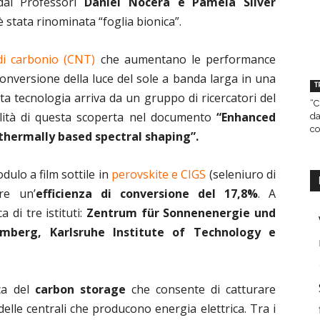
dai Professori
Daniel Nocera e Pamela Silver
è stata rinominata “foglia bionica”.
di carbonio (CNT)
che aumentano le performance
onversione della luce del sole a banda larga in una
T
ta tecnologia arriva da un gruppo di ricercatori del
“C
lità di questa scoperta nel documento
“Enhanced
da
co
thermally based spectral shaping”.
odulo a film sottile in
perovskite e CIGS
(seleniuro di
re un’
efficienza di conversione del
17,8%
. A
 di tre istituti:
Zentrum für Sonnenenergie und
emberg, Karlsruhe Institute of Technology e
ca del
carbon storage
che consente di catturare
delle centrali che producono energia elettrica. Tra i