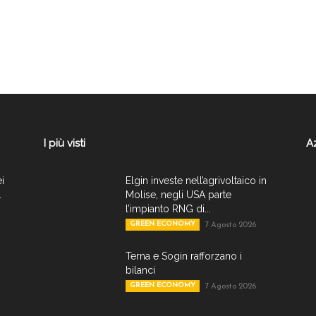
I più visti
A
ei
Elgin investe nell’agrivoltaico in
.
Molise, negli USA parte
l’impianto RNG di...
GREEN ECONOMY
7 Agosto 2026
Terna e Sogin rafforzano i
bilanci
GREEN ECONOMY
7 Agosto 2026