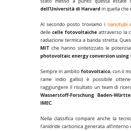
stato messo a punto questa estate 
dell’Università di Harvard
in quella che 
Al secondo posto troviamo i
nanotubi 
delle
celle fotovoltaiche
attraverso la c
radiazione termica a banda stretta. Ques
MIT
che hanno sintetizzato le potenzia
photovoltaic energy conversion using 
Sempre in ambito
fotovoltaico
, con il m
rame indio gallio) è possibile ottene
raggiungere il risultato un team di ricerca
Wasserstoff-Forschung Baden-Württ
IMEC
.
Nella classifica compare anche la tecni
l’anidride carbonica generata all’interno 