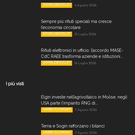
DOVELORICICLO?
4 Agosto 2026
Sempre più rifiuti speciali ma cresce
l’economia circolare
DOVELORICICLO?
21 Luglio 2026
Rifiuti elettronici in ufficio: l’accordo MASE-
CdC RAEE trasforma aziende e istituzioni...
DOVELORICICLO?
16 Luglio 2026
I più visti
Elgin investe nell’agrivoltaico in Molise, negli
USA parte l’impianto RNG di...
GREEN ECONOMY
7 Agosto 2026
Terna e Sogin rafforzano i bilanci
GREEN ECONOMY
7 Agosto 2026