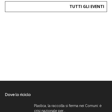
TUTTI GLI EVENTI
Dove lo riciclo
Plastica, la raccolta si ferma nei Comuni: è
crisi nazionale per...