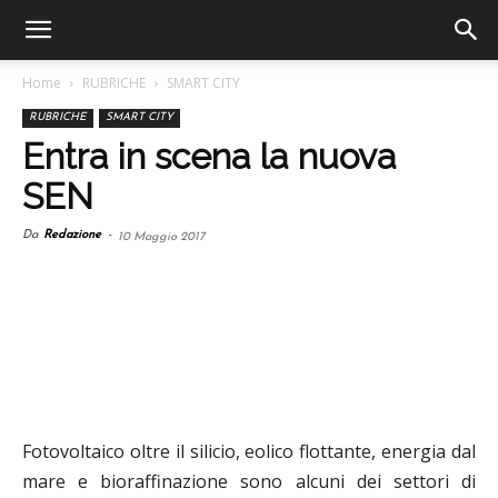
Home
RUBRICHE
SMART CITY
RUBRICHE
SMART CITY
Entra in scena la nuova
SEN
Da
Redazione
-
10 Maggio 2017
Fotovoltaico oltre il silicio, eolico flottante, energia dal
mare e bioraffinazione sono alcuni dei settori di