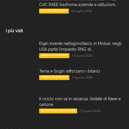
CdC RAEE trasforma aziende e istituzioni...
DOVELORICICLO?
16 Luglio 2026
I più visti
Elgin investe nell’agrivoltaico in Molise, negli
USA parte l’impianto RNG di...
GREEN ECONOMY
7 Agosto 2026
Terna e Sogin rafforzano i bilanci
GREEN ECONOMY
7 Agosto 2026
Il riciclo non va in vacanza, l’estate di Raee e
cartone
ECONOMIA CIRCOLARE
7 Agosto 2026