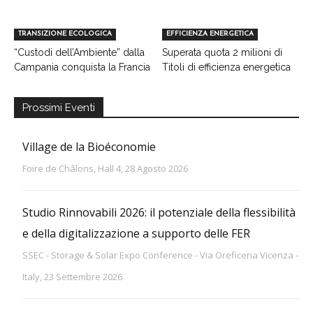
TRANSIZIONE ECOLOGICA
EFFICIENZA ENERGETICA
“Custodi dell’Ambiente” dalla
Superata quota 2 milioni di
Campania conquista la Francia
Titoli di efficienza energetica
Prossimi Eventi
Village de la Bioéconomie
Foire de Châlons, Hall 4, 28 Agosto 2026
Studio Rinnovabili 2026: il potenziale della flessibilità
e della digitalizzazione a supporto delle FER
SSEC - Storage & Solar Expo Conference - Via Oreficeria Vicenza -
Italy, 23 Settembre 2026