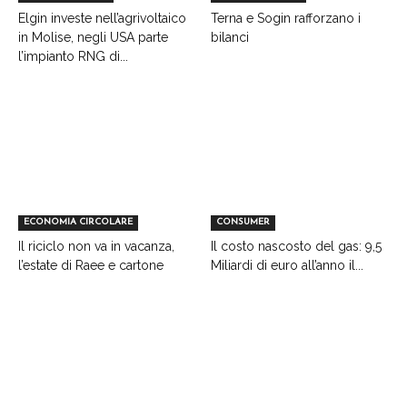
Elgin investe nell’agrivoltaico
Terna e Sogin rafforzano i
in Molise, negli USA parte
bilanci
l’impianto RNG di...
ECONOMIA CIRCOLARE
CONSUMER
Il riciclo non va in vacanza,
Il costo nascosto del gas: 9,5
l’estate di Raee e cartone
Miliardi di euro all’anno il...