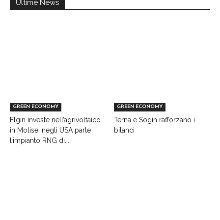
Ultime News
GREEN ECONOMY
GREEN ECONOMY
Elgin investe nell’agrivoltaico
Terna e Sogin rafforzano i
in Molise, negli USA parte
bilanci
l’impianto RNG di...