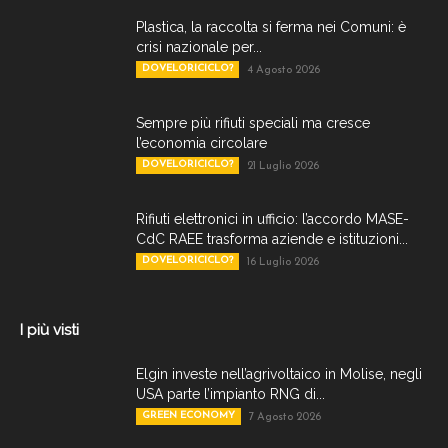
Plastica, la raccolta si ferma nei Comuni: è
crisi nazionale per...
DOVELORICICLO?
4 Agosto 2026
Sempre più rifiuti speciali ma cresce
l’economia circolare
DOVELORICICLO?
21 Luglio 2026
Rifiuti elettronici in ufficio: l’accordo MASE-
CdC RAEE trasforma aziende e istituzioni...
DOVELORICICLO?
16 Luglio 2026
I più visti
Elgin investe nell’agrivoltaico in Molise, negli
USA parte l’impianto RNG di...
GREEN ECONOMY
7 Agosto 2026