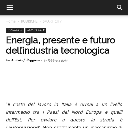
Home
RUBRICHE
SMART CITY
RUBRICHE
SMART CITY
Energia, presente e futuro
dell’industria tecnologica
Da
Antonio Jr Ruggiero
-
14 Febbraio 2014
“
Il costo del lavoro in Italia è ormai a un livello
intermedio tra i Paesi del Nord Europa e quelli
dell’Est. Per ovviare a questo la strada è
l’
automazione
”. Non esattamente un meccanismo di