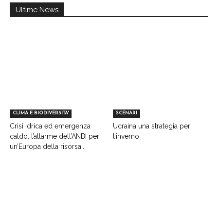
Ultime News
CLIMA E BIODIVERSITA'
SCENARI
Crisi idrica ed emergenza
Ucraina una strategia per
caldo: l’allarme dell’ANBI per
l’inverno
un’Europa della risorsa...