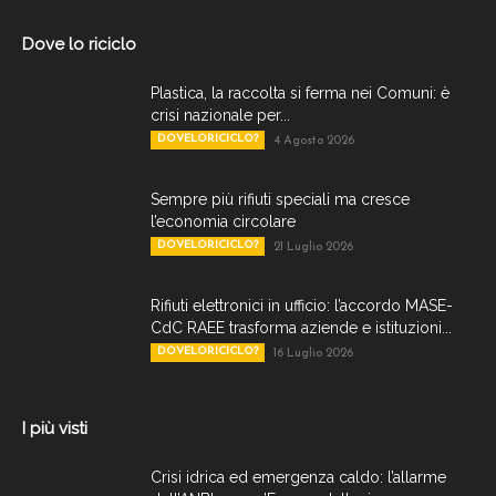
Dove lo riciclo
Plastica, la raccolta si ferma nei Comuni: è
crisi nazionale per...
DOVELORICICLO?
4 Agosto 2026
Sempre più rifiuti speciali ma cresce
l’economia circolare
DOVELORICICLO?
21 Luglio 2026
Rifiuti elettronici in ufficio: l’accordo MASE-
CdC RAEE trasforma aziende e istituzioni...
DOVELORICICLO?
16 Luglio 2026
I più visti
Crisi idrica ed emergenza caldo: l’allarme