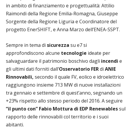
in ambito di finanziamento e progettualità: Attilio
Raimondi della Regione Emilia-Romagna, Giuseppe
Sorgente della Regione Liguria e Coordinatore del
progetto EnerSHIFT, e Anna Marzo dell’ENEA-SSPT.
Sempre in tema di
sicurezza
su e7 si
approfondiscono alcune
tecnologie
ideate per
salvaguardare il patrimonio boschivo dagli
incendi
e
gli ultimi dati forniti dall’
Osservatorio FER
di
ANIE
Rinnovabili,
secondo il quale FV, eolico e idroelettrico
raggiungono insieme 713 MW di nuove installazioni
tra gennaio e settembre di quest’anno, segnando un
+23% rispetto allo stesso periodo del 2016. A seguire
“il punto con”
Fabio Mottura
di EDP Renewables
sul
rapporto delle rinnovabili col territorio e i suoi
abitanti.