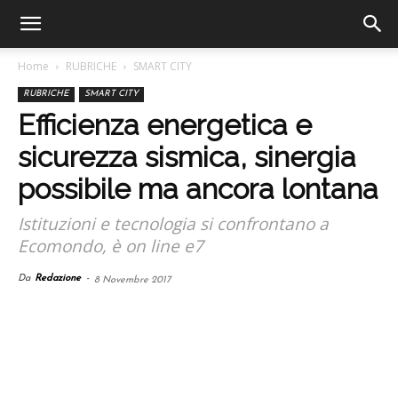
Home
RUBRICHE
SMART CITY
RUBRICHE
SMART CITY
Efficienza energetica e
sicurezza sismica, sinergia
possibile ma ancora lontana
Istituzioni e tecnologia si confrontano a
Ecomondo, è on line e7
Da
Redazione
-
8 Novembre 2017