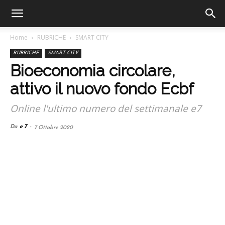
Home
RUBRICHE
SMART CITY
RUBRICHE
SMART CITY
Bioeconomia circolare,
attivo il nuovo fondo Ecbf
Online l'ultimo numero del settimanale e7
Da
e 7
-
7 Ottobre 2020