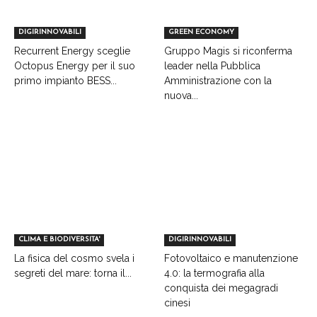
DIGIRINNOVABILI
GREEN ECONOMY
Recurrent Energy sceglie
Gruppo Magis si riconferma
Octopus Energy per il suo
leader nella Pubblica
primo impianto BESS...
Amministrazione con la
nuova...
CLIMA E BIODIVERSITA'
DIGIRINNOVABILI
La fisica del cosmo svela i
Fotovoltaico e manutenzione
segreti del mare: torna il...
4.0: la termografia alla
conquista dei megagradi
cinesi