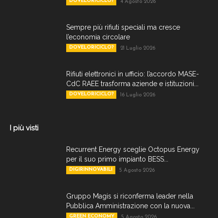
DOVELORICICLO?
4 Agosto 2026
Sempre più rifiuti speciali ma cresce
l’economia circolare
DOVELORICICLO?
21 Luglio 2026
Rifiuti elettronici in ufficio: l’accordo MASE-
CdC RAEE trasforma aziende e istituzioni...
DOVELORICICLO?
16 Luglio 2026
I più visti
Recurrent Energy sceglie Octopus Energy
per il suo primo impianto BESS...
DIGIRINNOVABILI
5 Agosto 2026
Gruppo Magis si riconferma leader nella
Pubblica Amministrazione con la nuova...
GREEN ECONOMY
5 Agosto 2026