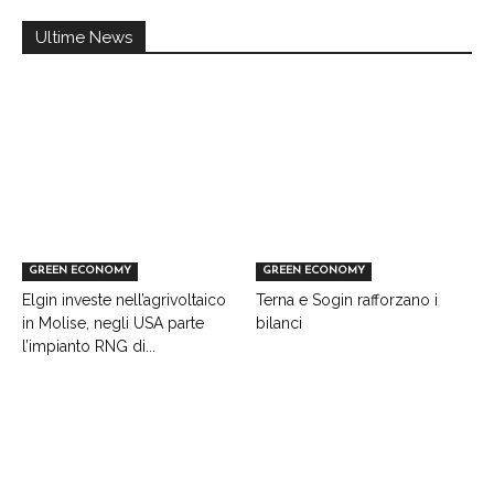
Ultime News
GREEN ECONOMY
GREEN ECONOMY
Elgin investe nell’agrivoltaico
Terna e Sogin rafforzano i
in Molise, negli USA parte
bilanci
l’impianto RNG di...