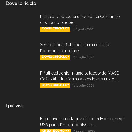
Dove lo riciclo
Plastica, la raccolta si ferma nei Comuni: è
crisi nazionale per...
DOVELORICICLO?
4 Agosto 2026
Sempre più rifiuti speciali ma cresce
l’economia circolare
DOVELORICICLO?
21 Luglio 2026
Rifiuti elettronici in ufficio: l’accordo MASE-
CdC RAEE trasforma aziende e istituzioni...
DOVELORICICLO?
16 Luglio 2026
I più visti
Elgin investe nell’agrivoltaico in Molise, negli
USA parte l’impianto RNG di...
GREEN ECONOMY
7 Agosto 2026