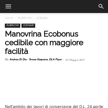
Home
RUBRICHE
SCENARI
RUBRICHE
SCENARI
Manovrina Ecobonus
cedibile con maggiore
facilità
Da
Andrea Di Dio - Teresa Gasparre, DLA Piper
-
25 Maggio 2017
Nell’ambito dei lavori di conversione del D.L. 24 aprile