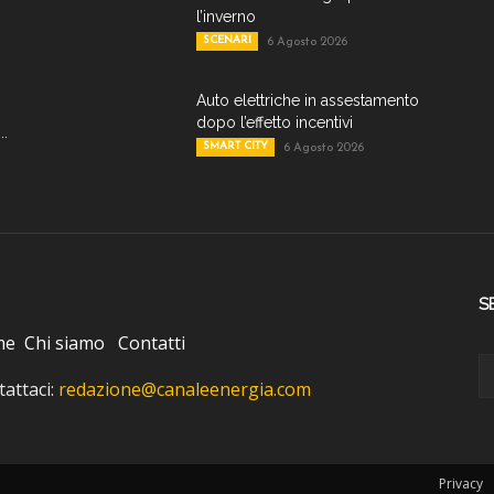
l’inverno
SCENARI
6 Agosto 2026
Auto elettriche in assestamento
dopo l’effetto incentivi
..
SMART CITY
6 Agosto 2026
S
me
Chi siamo
Contatti
attaci:
redazione@canaleenergia.com
Privacy