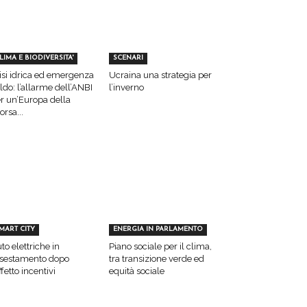
LIMA E BIODIVERSITA'
SCENARI
isi idrica ed emergenza
Ucraina una strategia per
ldo: l’allarme dell’ANBI
l’inverno
r un’Europa della
sorsa...
MART CITY
ENERGIA IN PARLAMENTO
to elettriche in
Piano sociale per il clima,
sestamento dopo
tra transizione verde ed
effetto incentivi
equità sociale