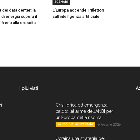
SCENARI
a dei data center: la
L’Europa accende i riflettori
à di energia supera il
sull’intelligenza artificiale
freno alla crescita
I più visti
A
ei
Crisi idrica ed emergenza
.
caldo: l’allarme dell’ANBI per
un’Europa della risorsa...
CLIMA E BIODIVERSITA'
6 Agosto 2026
Ucraina una strategia per