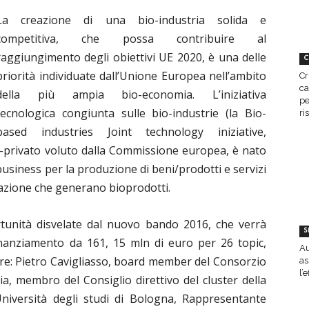
La creazione di una bio-industria solida e
competitiva, che possa contribuire al
raggiungimento degli obiettivi UE 2020, è una delle
C
priorità individuate dall’Unione Europea nell’ambito
Cr
ca
della più ampia bio-economia. L’iniziativa
pe
tecnologica congiunta sulle bio-industrie (la Bio-
ri
based industries Joint technology iniziative,
o-privato voluto dalla Commissione europea, è nato
usiness per la produzione di beni/prodotti e servizi
nazione che generano bioprodotti.
tunità disvelate dal nuovo bando 2016, che verrà
S
inanziamento da 161, 15 mln di euro per 26 topic,
Au
ore: Pietro Cavigliasso, board member del Consorzio
as
l’
ia, membro del Consiglio direttivo del cluster della
niversità degli studi di Bologna, Rappresentante