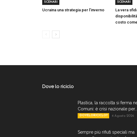
SCENARI
SCENARI
Ucraina una strategia per l’inverno
La vera sfid
disponibilit
costo come 
Dove lo riciclo
Plastica, la raccolta si ferma n
Comuni: è crisi nazionale per..
DOVELORICICLO?
4 Agosto 2026
Sempre più rifiuti speciali ma