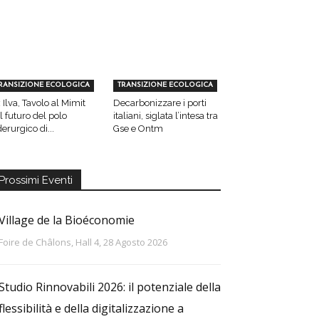
RANSIZIONE ECOLOGICA
TRANSIZIONE ECOLOGICA
 Ilva, Tavolo al Mimit
Decarbonizzare i porti
l futuro del polo
italiani, siglata l’intesa tra
derurgico di...
Gse e Ontm
Prossimi Eventi
Village de la Bioéconomie
Foire de Châlons, Hall 4, 28 Agosto 2026
Studio Rinnovabili 2026: il potenziale della
flessibilità e della digitalizzazione a