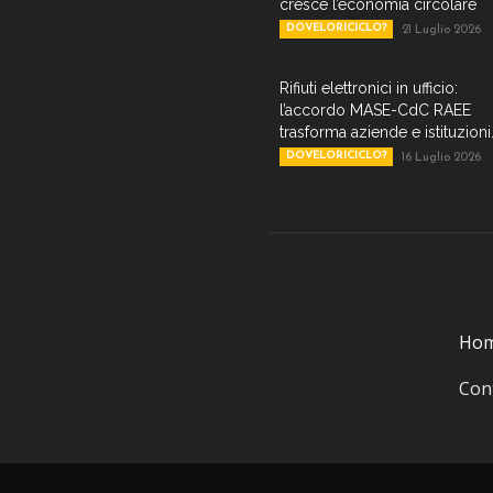
cresce l’economia circolare
DOVELORICICLO?
21 Luglio 2026
Rifiuti elettronici in ufficio:
l’accordo MASE-CdC RAEE
trasforma aziende e istituzioni.
DOVELORICICLO?
16 Luglio 2026
Ho
Cont