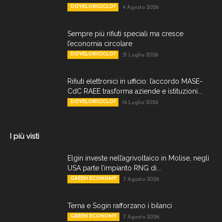
DOVELORICICLO?
4 Agosto 2026
Sempre più rifiuti speciali ma cresce
l’economia circolare
DOVELORICICLO?
21 Luglio 2026
Rifiuti elettronici in ufficio: l’accordo MASE-
CdC RAEE trasforma aziende e istituzioni...
DOVELORICICLO?
16 Luglio 2026
I più visti
Elgin investe nell’agrivoltaico in Molise, negli
USA parte l’impianto RNG di...
GREEN ECONOMY
7 Agosto 2026
Terna e Sogin rafforzano i bilanci
GREEN ECONOMY
7 Agosto 2026