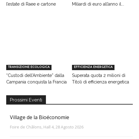
l’estate di Raee e cartone
Miliardi di euro all’anno il...
TRANSIZIONE ECOLOGICA
EFFICIENZA ENERGETICA
“Custodi dell’Ambiente” dalla
Superata quota 2 milioni di
Campania conquista la Francia
Titoli di efficienza energetica
Prossimi Eventi
Village de la Bioéconomie
Foire de Châlons, Hall 4, 28 Agosto 2026