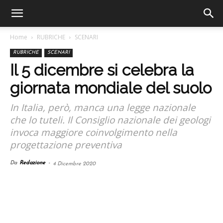
Home
RUBRICHE
SCENARI
RUBRICHE
SCENARI
Il 5 dicembre si celebra la
giornata mondiale del suolo
In Italia, però, manca una legge nazionale
che lo tuteli. Il Consiglio nazionale dei geologi
invoca maggiore coinvolgimento nella
progettazione preventiva
Da
Redazione
-
4 Dicembre 2020