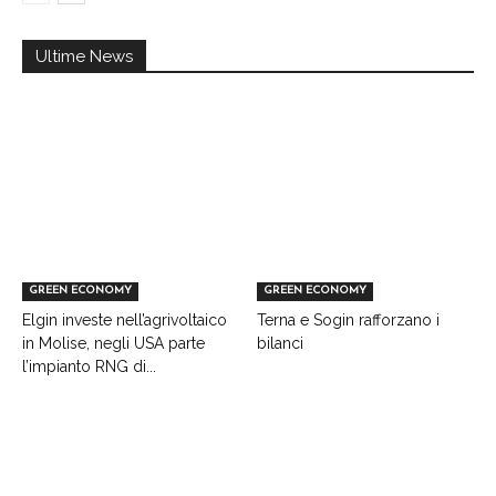
Ultime News
GREEN ECONOMY
GREEN ECONOMY
Elgin investe nell’agrivoltaico
Terna e Sogin rafforzano i
in Molise, negli USA parte
bilanci
l’impianto RNG di...