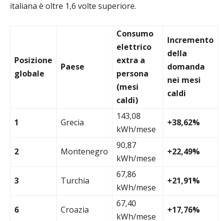
italiana è oltre 1,6 volte superiore.
Consumo
Incremento
elettrico
della
Posizione
extra a
Paese
domanda
globale
persona
nei mesi
(mesi
caldi
caldi)
143,08
1
Grecia
+38,62%
kWh/mese
90,87
2
Montenegro
+22,49%
kWh/mese
67,86
3
Turchia
+21,91%
kWh/mese
67,40
6
Croazia
+17,76%
kWh/mese