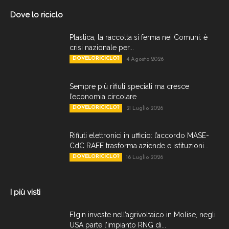
Dove lo riciclo
Plastica, la raccolta si ferma nei Comuni: è
crisi nazionale per...
DOVELORICICLO?
4 Agosto 2026
Sempre più rifiuti speciali ma cresce
l’economia circolare
DOVELORICICLO?
21 Luglio 2026
Rifiuti elettronici in ufficio: l’accordo MASE-
CdC RAEE trasforma aziende e istituzioni...
DOVELORICICLO?
16 Luglio 2026
I più visti
Elgin investe nell’agrivoltaico in Molise, negli
USA parte l’impianto RNG di...