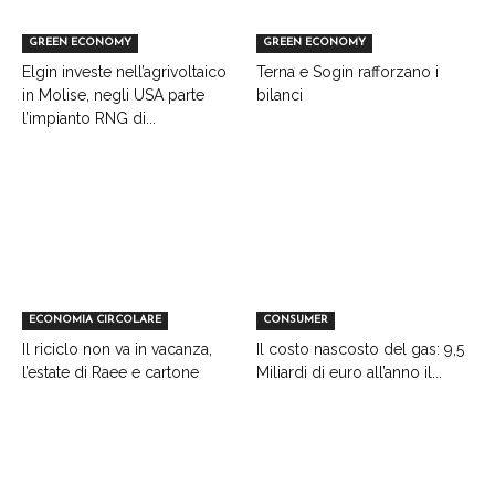
GREEN ECONOMY
GREEN ECONOMY
Elgin investe nell’agrivoltaico
Terna e Sogin rafforzano i
in Molise, negli USA parte
bilanci
l’impianto RNG di...
ECONOMIA CIRCOLARE
CONSUMER
Il riciclo non va in vacanza,
Il costo nascosto del gas: 9,5
l’estate di Raee e cartone
Miliardi di euro all’anno il...