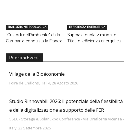
TRANSIZIONE ECOLOGICA
EFFICIENZA ENERGETICA
“Custodi dell’Ambiente” dalla
Superata quota 2 milioni di
Campania conquista la Francia
Titoli di efficienza energetica
Prossimi Eventi
Village de la Bioéconomie
Foire de Châlons, Hall 4, 28 Agosto 2026
Studio Rinnovabili 2026: il potenziale della flessibilità
e della digitalizzazione a supporto delle FER
SSEC - Storage & Solar Expo Conference - Via Oreficeria Vicenza -
Italy, 23 Settembre 2026