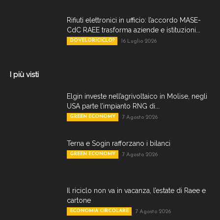
Rifiuti elettronici in ufficio: l’accordo MASE-
CdC RAEE trasforma aziende e istituzioni...
DOVELORICICLO?
16 Luglio 2026
I più visti
Elgin investe nell’agrivoltaico in Molise, negli
USA parte l’impianto RNG di...
GREEN ECONOMY
7 Agosto 2026
Terna e Sogin rafforzano i bilanci
GREEN ECONOMY
7 Agosto 2026
Il riciclo non va in vacanza, l’estate di Raee e
cartone
ECONOMIA CIRCOLARE
7 Agosto 2026