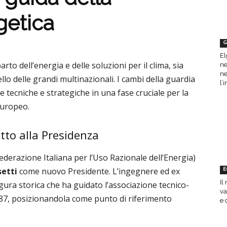
getica
G
El
rto dell’energia e delle soluzioni per il clima, sia
ne
ne
ello delle grandi multinazionali. I cambi della guardia
l’
 tecniche e strategiche in una fase cruciale per la
 europeo.
tto alla Presidenza
ederazione Italiana per l’Uso Razionale dell’Energia)
etti
come nuovo Presidente. L’ingegnere ed ex
E
Il
gura storica che ha guidato l’associazione tecnico-
va
1987, posizionandola come punto di riferimento
e 