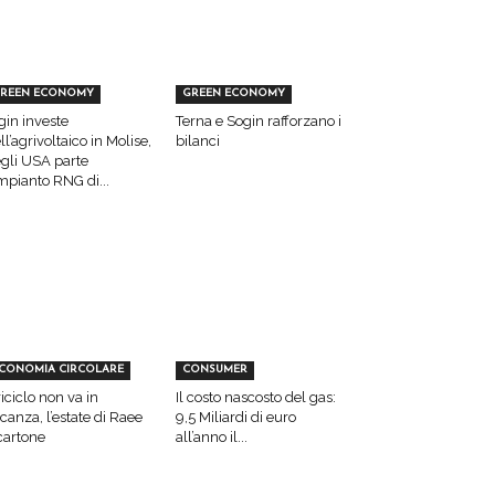
REEN ECONOMY
GREEN ECONOMY
gin investe
Terna e Sogin rafforzano i
ll’agrivoltaico in Molise,
bilanci
gli USA parte
impianto RNG di...
CONOMIA CIRCOLARE
CONSUMER
 riciclo non va in
Il costo nascosto del gas:
canza, l’estate di Raee
9,5 Miliardi di euro
cartone
all’anno il...