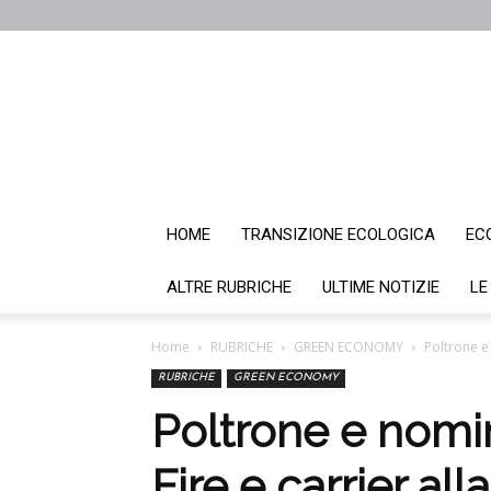
HOME
TRANSIZIONE ECOLOGICA
EC
ALTRE RUBRICHE
ULTIME NOTIZIE
LE
Home
RUBRICHE
GREEN ECONOMY
Poltrone e 
RUBRICHE
GREEN ECONOMY
Poltrone e nomine
Fire e carrier all