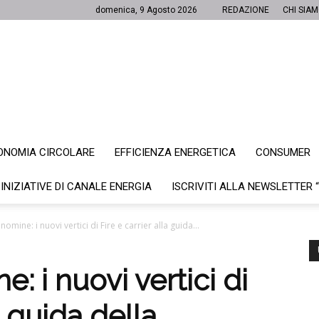
domenica, 9 Agosto 2026
REDAZIONE
CHI SIA
ONOMIA CIRCOLARE
EFFICIENZA ENERGETICA
CONSUMER
Canale
 INIZIATIVE DI CANALE ENERGIA
ISCRIVITI ALLA NEWSLETTER 
nomine: i nuovi vertici di Fire e carrier alla guida...
Energia
: i nuovi vertici di
a guida della