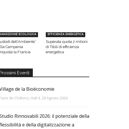
RANSIZIONE ECOLOGICA
EFFICIENZA ENERGETICA
ustodi dell’Ambiente”
Superata quota 2 milioni
lla Campania
di Titoli di efficienza
nquista la Francia
energetica
Prossimi Eventi
Village de la Bioéconomie
Foire de Châlons, Hall 4, 28 Agosto 2026
Studio Rinnovabili 2026: il potenziale della
flessibilità e della digitalizzazione a