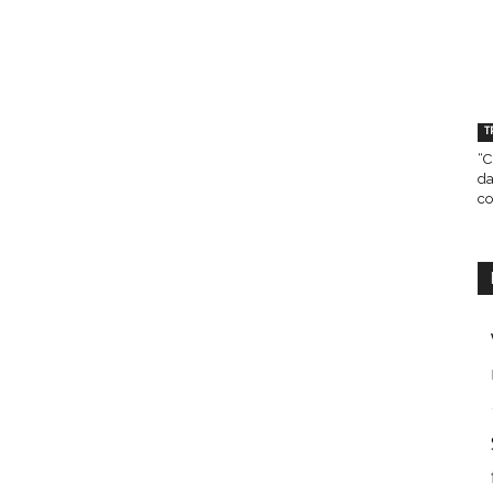
T
“C
da
co