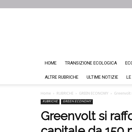
HOME
TRANSIZIONE ECOLOGICA
EC
ALTRE RUBRICHE
ULTIME NOTIZIE
LE
Home
RUBRICHE
GREEN ECONOMY
Greenvolt 
RUBRICHE
GREEN ECONOMY
Greenvolt si raf
capitale da 150 m