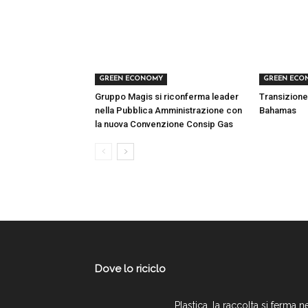
GREEN ECONOMY
GREEN ECO
Gruppo Magis si riconferma leader
Transizione
nella Pubblica Amministrazione con
Bahamas
la nuova Convenzione Consip Gas
Dove lo riciclo
Plastica, la raccolta si ferma n