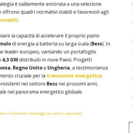
trategia è saldamente ancorata a una selezione
e offrono quadri normativi stabili e favorevoli agli
novabili
.
lare la capacità di accelerare il proprio piano
mulo
di energia a batteria su larga scala (
Bess
). In
me leader europeo, vantando un portafoglio
n
4,3 GW
distribuiti in nove Paesi. Progetti
lonia
,
Regno Unito
e
Ungheria
, a testimonianza
mento cruciale per la
transizione energetica
.
onsistenti nel settore
Bess
nei prossimi anni,
ale nel panorama energetico globale.
no il mercato: vantaggi su costi e sicurezza