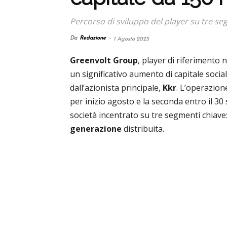
Percorso di sviluppo del player su tre se
Da
Redazione
-
1 Agosto 2025
Greenvolt Group
, player di riferimento 
un significativo aumento di capitale socia
dall’azionista principale,
Kkr
. L’operazion
per inizio agosto e la seconda entro il 30
società incentrato su tre segmenti chiave
generazione
distribuita.