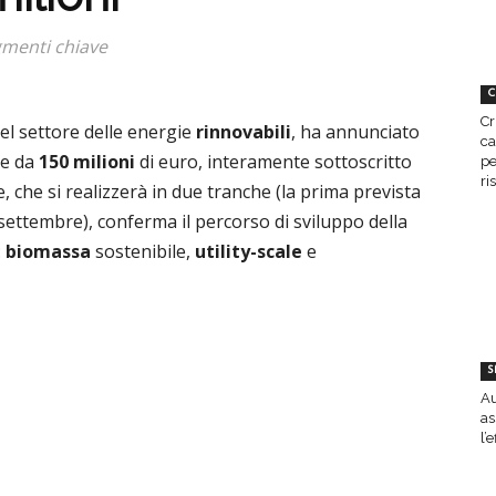
gmenti chiave
C
Cr
nel settore delle energie
rinnovabili
, ha annunciato
ca
le da
150 milioni
di euro, interamente sottoscritto
pe
ri
e, che si realizzerà in due tranche (la prima prevista
 settembre), conferma il percorso di sviluppo della
:
biomassa
sostenibile,
utility-scale
e
S
Au
as
l’