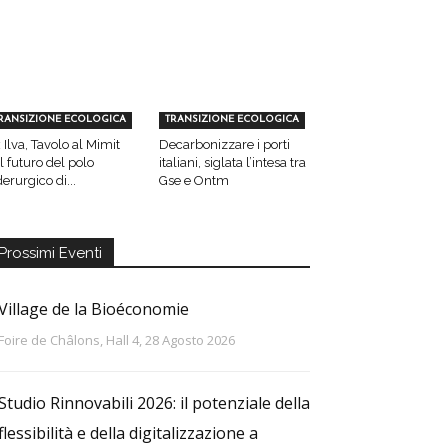
RANSIZIONE ECOLOGICA
TRANSIZIONE ECOLOGICA
 Ilva, Tavolo al Mimit
Decarbonizzare i porti
l futuro del polo
italiani, siglata l’intesa tra
derurgico di...
Gse e Ontm
Prossimi Eventi
Village de la Bioéconomie
Foire de Châlons, Hall 4, 28 Agosto 2026
Studio Rinnovabili 2026: il potenziale della
flessibilità e della digitalizzazione a