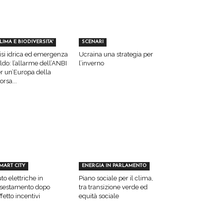
LIMA E BIODIVERSITA'
SCENARI
isi idrica ed emergenza
Ucraina una strategia per
ldo: l’allarme dell’ANBI
l’inverno
r un’Europa della
sorsa...
MART CITY
ENERGIA IN PARLAMENTO
to elettriche in
Piano sociale per il clima,
sestamento dopo
tra transizione verde ed
effetto incentivi
equità sociale