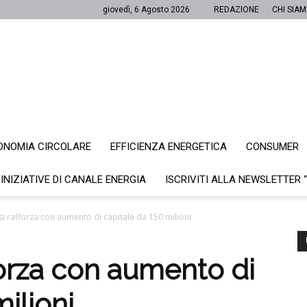
giovedì, 6 Agosto 2026
REDAZIONE
CHI SIA
ONOMIA CIRCOLARE
EFFICIENZA ENERGETICA
CONSUMER
Canale
 INIZIATIVE DI CANALE ENERGIA
ISCRIVITI ALLA NEWSLETTER 
si rafforza con aumento di capitale da 150 milioni
Energia
forza con aumento di
ilioni