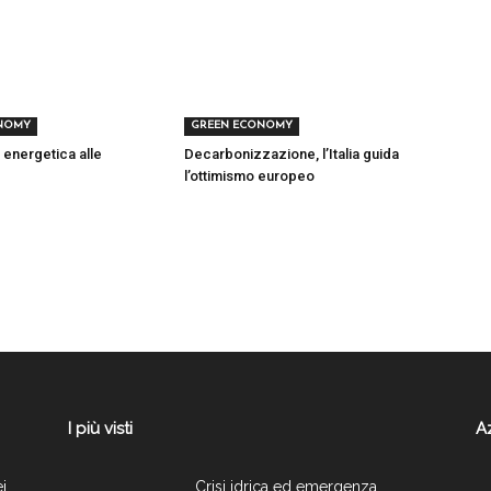
NOMY
GREEN ECONOMY
 energetica alle
Decarbonizzazione, l’Italia guida
l’ottimismo europeo
I più visti
A
ei
Crisi idrica ed emergenza