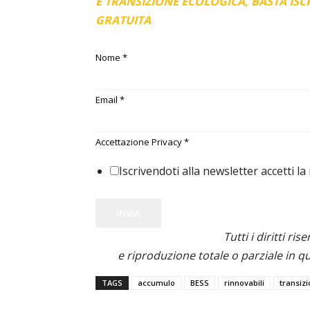
E TRANSIZIONE ECOLOGICA, BASTA IS
GRATUITA
Nome
*
Email
*
Accettazione Privacy
*
Iscrivendoti alla newsletter accetti la
INVIA
Tutti i diritti ris
e riproduzione totale o parziale in qu
TAGS
accumulo
BESS
rinnovabili
transiz