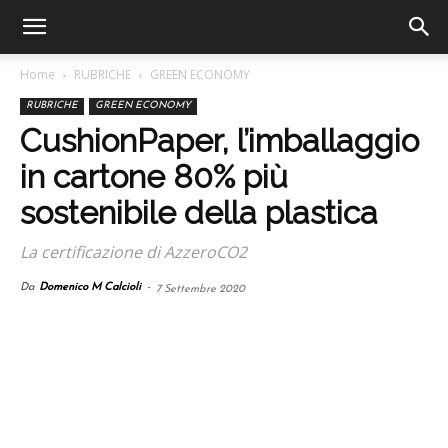
Home
RUBRICHE
GREEN ECONOMY
RUBRICHE
GREEN ECONOMY
CushionPaper, l’imballaggio
in cartone 80% più
sostenibile della plastica
La certificazione di AzzeroCO2
Da
Domenico M Calcioli
-
7 Settembre 2020