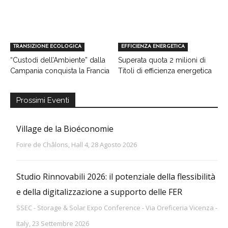
TRANSIZIONE ECOLOGICA
EFFICIENZA ENERGETICA
“Custodi dell’Ambiente” dalla
Superata quota 2 milioni di
Campania conquista la Francia
Titoli di efficienza energetica
Prossimi Eventi
Village de la Bioéconomie
Foire de Châlons, Hall 4, 28 Agosto 2026
Studio Rinnovabili 2026: il potenziale della flessibilità
e della digitalizzazione a supporto delle FER
SSEC - Storage & Solar Expo Conference - Via Oreficeria Vicenza -
Italy, 23 Settembre 2026