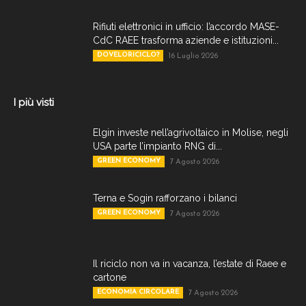
Rifiuti elettronici in ufficio: l’accordo MASE-
CdC RAEE trasforma aziende e istituzioni...
DOVELORICICLO?
16 Luglio 2026
I più visti
Elgin investe nell’agrivoltaico in Molise, negli
USA parte l’impianto RNG di...
GREEN ECONOMY
7 Agosto 2026
Terna e Sogin rafforzano i bilanci
GREEN ECONOMY
7 Agosto 2026
Il riciclo non va in vacanza, l’estate di Raee e
cartone
ECONOMIA CIRCOLARE
7 Agosto 2026