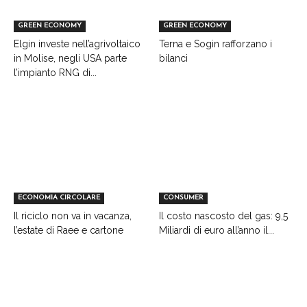
GREEN ECONOMY
GREEN ECONOMY
Elgin investe nell’agrivoltaico
Terna e Sogin rafforzano i
in Molise, negli USA parte
bilanci
l’impianto RNG di...
ECONOMIA CIRCOLARE
CONSUMER
Il riciclo non va in vacanza,
Il costo nascosto del gas: 9,5
l’estate di Raee e cartone
Miliardi di euro all’anno il...