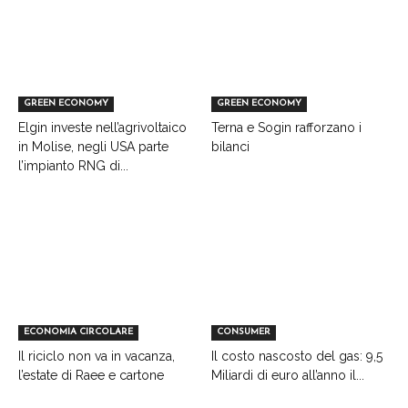
GREEN ECONOMY
GREEN ECONOMY
Elgin investe nell’agrivoltaico
Terna e Sogin rafforzano i
in Molise, negli USA parte
bilanci
l’impianto RNG di...
ECONOMIA CIRCOLARE
CONSUMER
Il riciclo non va in vacanza,
Il costo nascosto del gas: 9,5
l’estate di Raee e cartone
Miliardi di euro all’anno il...