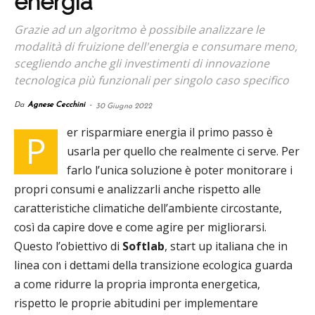
energia
Grazie ad un algoritmo è possibile analizzare le
modalità di fruizione dell'energia e consumare meno,
scegliendo anche gli investimenti di innovazione
tecnologica più funzionali per singolo caso specifico
Da
Agnese Cecchini
-
30 Giugno 2022
er risparmiare energia il primo passo è
P
usarla per quello che realmente ci serve. Per
farlo l’unica soluzione è poter monitorare i
propri consumi e analizzarli anche rispetto alle
caratteristiche climatiche dell’ambiente circostante,
così da capire dove e come agire per migliorarsi.
Questo l’obiettivo di
Softlab
, start up italiana che in
linea con i dettami della transizione ecologica guarda
a come ridurre la propria impronta energetica,
rispetto le proprie abitudini per implementare