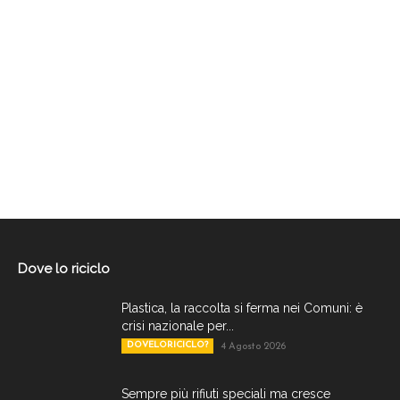
Dove lo riciclo
Plastica, la raccolta si ferma nei Comuni: è
crisi nazionale per...
DOVELORICICLO?
4 Agosto 2026
Sempre più rifiuti speciali ma cresce