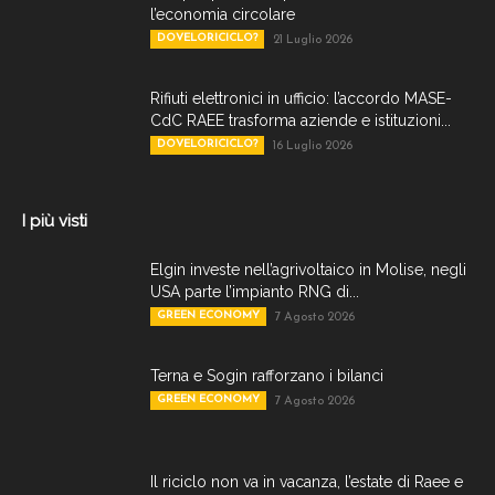
l’economia circolare
DOVELORICICLO?
21 Luglio 2026
Rifiuti elettronici in ufficio: l’accordo MASE-
CdC RAEE trasforma aziende e istituzioni...
DOVELORICICLO?
16 Luglio 2026
I più visti
Elgin investe nell’agrivoltaico in Molise, negli
USA parte l’impianto RNG di...
GREEN ECONOMY
7 Agosto 2026
Terna e Sogin rafforzano i bilanci
GREEN ECONOMY
7 Agosto 2026
Il riciclo non va in vacanza, l’estate di Raee e