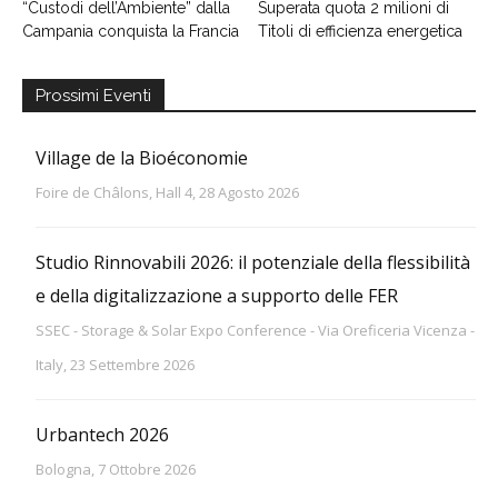
“Custodi dell’Ambiente” dalla
Superata quota 2 milioni di
Campania conquista la Francia
Titoli di efficienza energetica
Prossimi Eventi
Village de la Bioéconomie
Foire de Châlons, Hall 4, 28 Agosto 2026
Studio Rinnovabili 2026: il potenziale della flessibilità
e della digitalizzazione a supporto delle FER
SSEC - Storage & Solar Expo Conference - Via Oreficeria Vicenza -
Italy, 23 Settembre 2026
Urbantech 2026
Bologna, 7 Ottobre 2026