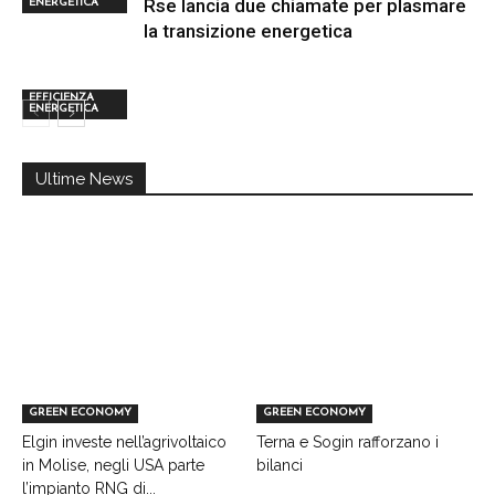
Rse lancia due chiamate per plasmare
ENERGETICA
la transizione energetica
EFFICIENZA
ENERGETICA
Ultime News
GREEN ECONOMY
GREEN ECONOMY
Elgin investe nell’agrivoltaico
Terna e Sogin rafforzano i
in Molise, negli USA parte
bilanci
l’impianto RNG di...