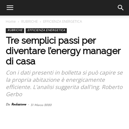
Home
RUBRICHE
EFFICIENZA ENERGETICA
RUBRICHE
EFFICIENZA ENERGETICA
Tre semplici passi per
diventare l’energy manager
di casa
Con i dati presenti in bolletta si può capire se
la propria abitazione è energicamente
efficiente. L'analisi suggerita dall'ing. Roberto
Gerbo
Da
Redazione
-
31 Marzo 2020