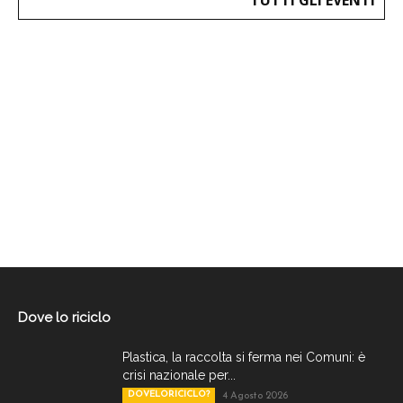
Dove lo riciclo
Plastica, la raccolta si ferma nei Comuni: è
crisi nazionale per...
DOVELORICICLO?
4 Agosto 2026