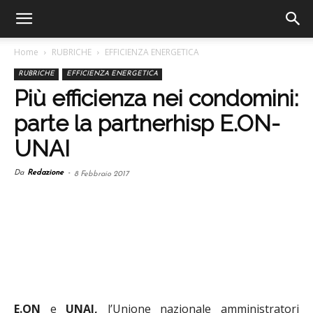
Home
RUBRICHE
EFFICIENZA ENERGETICA
RUBRICHE
EFFICIENZA ENERGETICA
Più efficienza nei condomini:
parte la partnerhisp E.ON-
UNAI
Da
Redazione
-
8 Febbraio 2017
E.ON
e
UNAI,
l’Unione nazionale amministratori