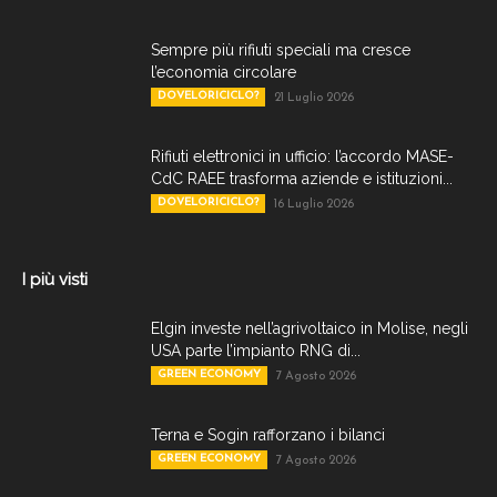
Sempre più rifiuti speciali ma cresce
l’economia circolare
DOVELORICICLO?
21 Luglio 2026
Rifiuti elettronici in ufficio: l’accordo MASE-
CdC RAEE trasforma aziende e istituzioni...
DOVELORICICLO?
16 Luglio 2026
I più visti
Elgin investe nell’agrivoltaico in Molise, negli
USA parte l’impianto RNG di...
GREEN ECONOMY
7 Agosto 2026
Terna e Sogin rafforzano i bilanci
GREEN ECONOMY
7 Agosto 2026