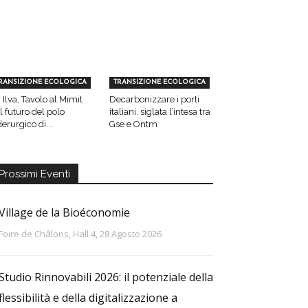
RANSIZIONE ECOLOGICA
TRANSIZIONE ECOLOGICA
 Ilva, Tavolo al Mimit
Decarbonizzare i porti
l futuro del polo
italiani, siglata l’intesa tra
derurgico di...
Gse e Ontm
Prossimi Eventi
Village de la Bioéconomie
Foire de Châlons, Hall 4, 28 Agosto 2026
Studio Rinnovabili 2026: il potenziale della
flessibilità e della digitalizzazione a