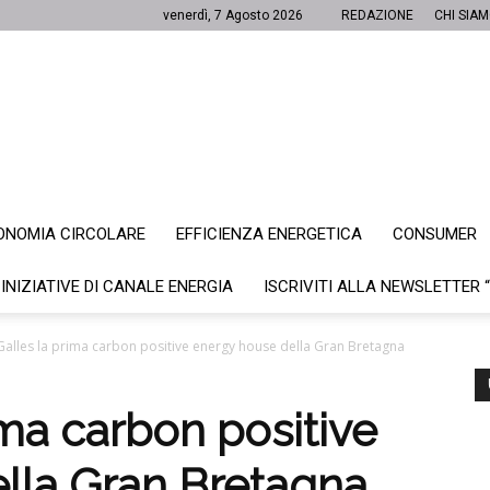
venerdì, 7 Agosto 2026
REDAZIONE
CHI SIA
ONOMIA CIRCOLARE
EFFICIENZA ENERGETICA
CONSUMER
Canale
 INIZIATIVE DI CANALE ENERGIA
ISCRIVITI ALLA NEWSLETTER 
Galles la prima carbon positive energy house della Gran Bretagna
Energia
ima carbon positive
lla Gran Bretagna