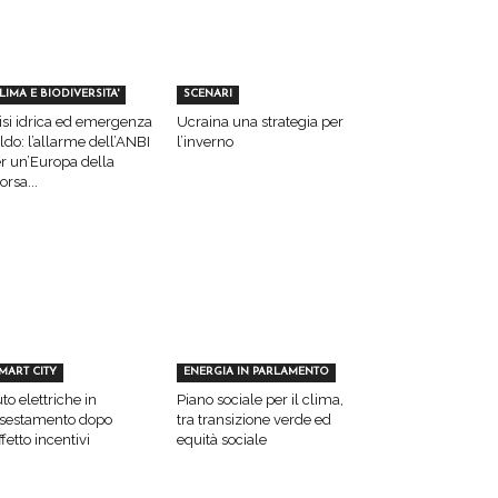
LIMA E BIODIVERSITA'
SCENARI
isi idrica ed emergenza
Ucraina una strategia per
ldo: l’allarme dell’ANBI
l’inverno
r un’Europa della
sorsa...
MART CITY
ENERGIA IN PARLAMENTO
to elettriche in
Piano sociale per il clima,
sestamento dopo
tra transizione verde ed
effetto incentivi
equità sociale