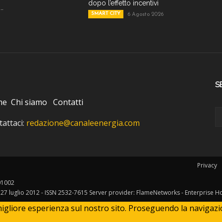
dopo l’effetto incentivi
..
SMART CITY
6 Agosto 2026
S
me
Chi siamo
Contatti
attaci:
redazione@canaleenergia.com
Privacy
401002
l 27 luglio 2012 - ISSN 2532-7615 Server provider: FlameNetworks - Enterprise H
igliore esperienza sul nostro sito. Proseguendo la navigazione