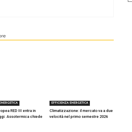
ore
 ENERGETICA
EFFICIENZA ENERGETICA
ropea RED III entra in
Climatizzazione: il mercato va a due
ggi. Assotermica chiede
velocità nel primo semestre 2026