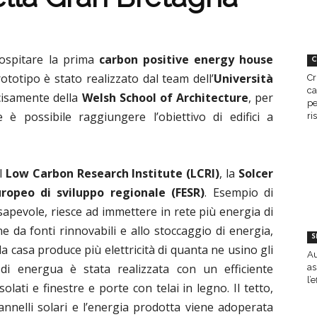
ospitare la prima
carbon positive energy house
C
rototipo è stato realizzato dal team dell’
Università
Cr
ca
cisamente della
Welsh School of Architecture
, per
pe
 è possibile raggiungere l’obiettivo di edifici a
ri
l
Low Carbon Research Institute (LCRI)
, la
Solcer
ropeo di sviluppo regionale
(FESR)
. Esempio di
sapevole, riesce ad immettere in rete più energia di
 da fonti rinnovabili e allo stoccaggio di energia,
S
: la casa produce più elettricità di quanta ne usino gli
Au
 di energua è stata realizzata con un efficiente
as
l’
isolati e finestre e porte con telai in legno. Il tetto,
nnelli solari e l’energia prodotta viene adoperata