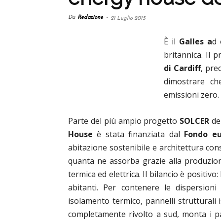
Da
Redazione
-
21 Luglio 2015
È il
Galles a
d 
britannica. Il p
di Cardiff
, pre
dimostrare che
emissioni zero.
Parte del più ampio progetto
SOLCER
de
House
è stata finanziata dal
Fondo eu
abitazione sostenibile e architettura con
quanta ne assorba grazie alla produzione
termica ed elettrica. Il bilancio è positivo
abitanti. Per contenere le dispersioni
isolamento termico, p
annelli strutturali 
completamente rivolto a sud, monta i pa