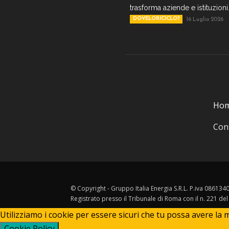
trasforma aziende e istituzioni.
DOVELORICICLO?
16 Luglio 2026
Ho
Cont
© Copyright - Gruppo Italia Energia S.R.L. P.iva 08613
Registrato presso il Tribunale di Roma con il n. 221 de
Utilizziamo i cookie per essere sicuri che tu possa avere la m
Cookie Policy