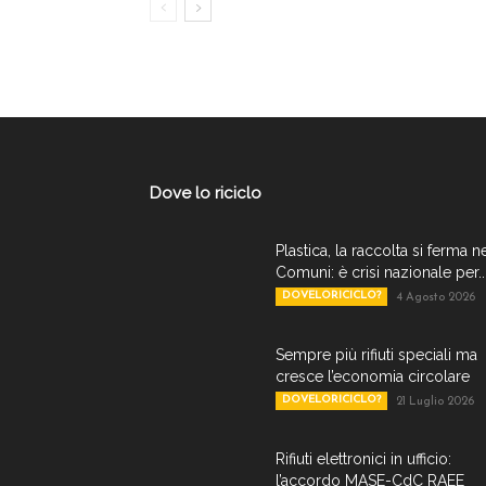
Dove lo riciclo
Plastica, la raccolta si ferma n
Comuni: è crisi nazionale per..
DOVELORICICLO?
4 Agosto 2026
Sempre più rifiuti speciali ma
cresce l’economia circolare
DOVELORICICLO?
21 Luglio 2026
Rifiuti elettronici in ufficio:
l’accordo MASE-CdC RAEE