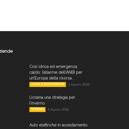
ziende
Crisi idrica ed emergenza
caldo: l’allarme dell’ANBI per
un’Europa della risorsa...
CLIMA E BIODIVERSITA'
6 Agosto 2026
Ucraina una strategia per
l’inverno
SCENARI
6 Agosto 2026
Auto elettriche in assestamento