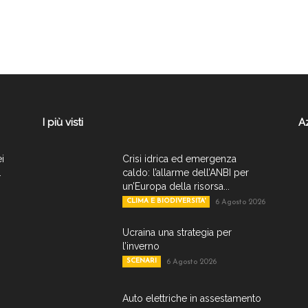
I più visti
A
ei
Crisi idrica ed emergenza
.
caldo: l’allarme dell’ANBI per
un’Europa della risorsa...
CLIMA E BIODIVERSITA'
6 Agosto 2026
Ucraina una strategia per
l’inverno
SCENARI
6 Agosto 2026
Auto elettriche in assestamento