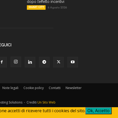
dopo l’effetto incentivi
SMART CITY
6 Agosto 2026
EGUICI
Note legali
Cookie policy
Contatti
Newsletter
osting Solutions - Crediti
Un Sito Web
 accetti di ricevere tutti i cookies del sito.
Ok, Accetto