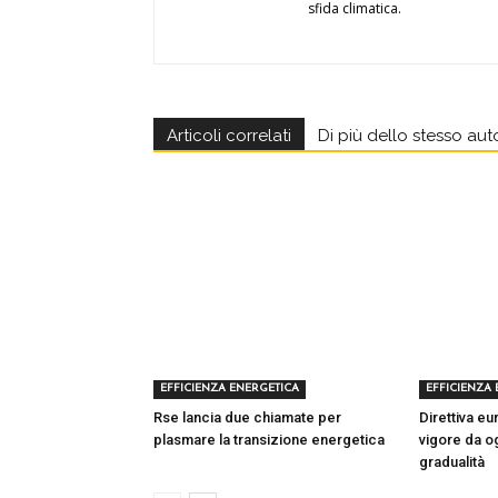
sfida climatica.
Articoli correlati
Di più dello stesso aut
EFFICIENZA ENERGETICA
EFFICIENZA
Rse lancia due chiamate per
Direttiva eu
plasmare la transizione energetica
vigore da o
gradualità