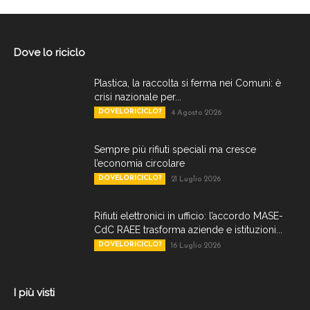
Dove lo riciclo
Plastica, la raccolta si ferma nei Comuni: è
crisi nazionale per...
DOVELORICICLO?
4 Agosto 2026
Sempre più rifiuti speciali ma cresce
l’economia circolare
DOVELORICICLO?
21 Luglio 2026
Rifiuti elettronici in ufficio: l’accordo MASE-
CdC RAEE trasforma aziende e istituzioni...
DOVELORICICLO?
16 Luglio 2026
I più visti