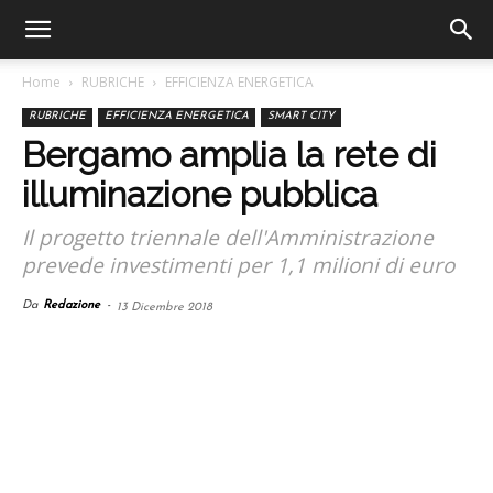
Home
RUBRICHE
EFFICIENZA ENERGETICA
RUBRICHE
EFFICIENZA ENERGETICA
SMART CITY
Bergamo amplia la rete di
illuminazione pubblica
Il progetto triennale dell'Amministrazione
prevede investimenti per 1,1 milioni di euro
Da
Redazione
-
13 Dicembre 2018