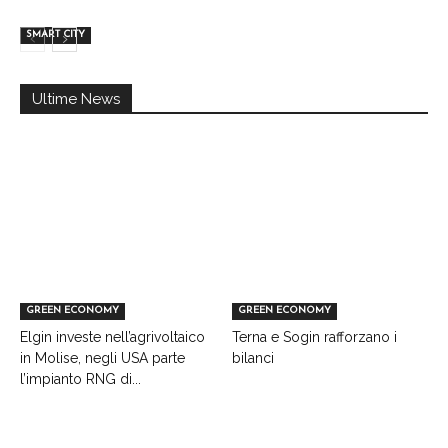
SMART CITY
Ultime News
GREEN ECONOMY
GREEN ECONOMY
Elgin investe nell’agrivoltaico
Terna e Sogin rafforzano i
in Molise, negli USA parte
bilanci
l’impianto RNG di...