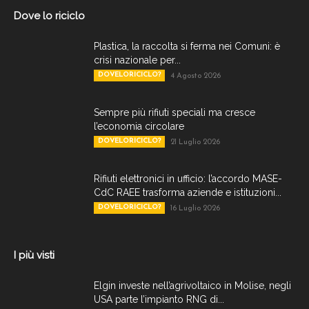
Dove lo riciclo
Plastica, la raccolta si ferma nei Comuni: è
crisi nazionale per...
DOVELORICICLO?
4 Agosto 2026
Sempre più rifiuti speciali ma cresce
l’economia circolare
DOVELORICICLO?
21 Luglio 2026
Rifiuti elettronici in ufficio: l’accordo MASE-
CdC RAEE trasforma aziende e istituzioni...
DOVELORICICLO?
16 Luglio 2026
I più visti
Elgin investe nell’agrivoltaico in Molise, negli
USA parte l’impianto RNG di...