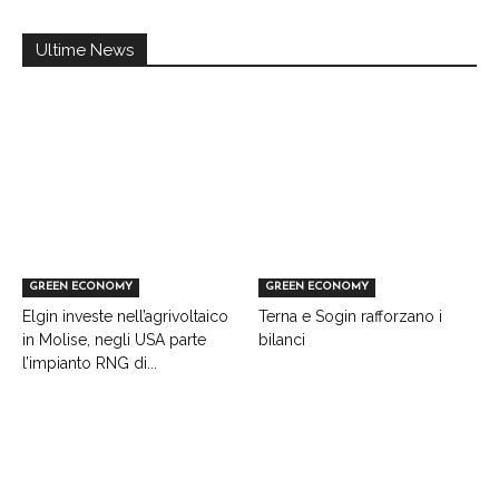
Ultime News
GREEN ECONOMY
GREEN ECONOMY
Elgin investe nell’agrivoltaico
Terna e Sogin rafforzano i
in Molise, negli USA parte
bilanci
l’impianto RNG di...