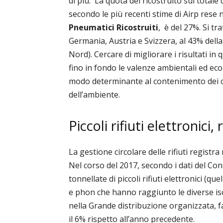
di più.
L
a quota del ricostruito sul totale 
secondo le più recenti stime di Airp rese 
Pneumatici Ricostruiti
, è del 27%. Si tr
Germania, Austria e Svizzera, al 43% della 
Nord). Cercare di migliorare i risultati i
fino in fondo le valenze ambientali ed eco
modo determinante al contenimento dei co
dell’ambiente.
Piccoli rifiuti elettronici
La gestione circolare delle rifiuti registra
Nel corso del 2017, secondo i dati del Con
tonnellate di piccoli rifiuti elettronici (qu
e phon che hanno raggiunto le diverse iso
nella
Grande distribuzione organizzata, f
il 6% rispetto all’anno precedente.