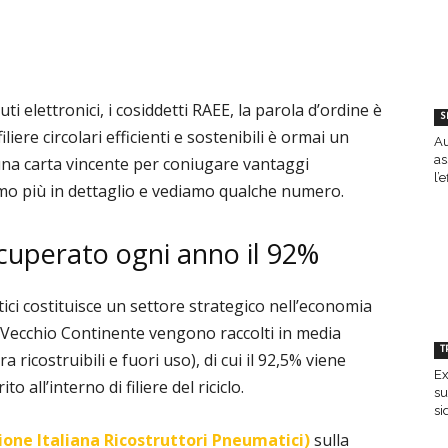
uti elettronici, i cosiddetti RAEE, la parola d’ordine è
S
liere circolari efficienti e sostenibili è ormai un
Au
as
una carta vincente per coniugare vantaggi
l’
mo più in dettaglio e vediamo qualche numero.
cuperato ogni anno il 92%
ici costituisce un settore strategico nell’economia
l Vecchio Continente
vengono raccolti in media
T
a ricostruibili e fuori uso), di cui il 92,5% viene
Ex
 all’interno di filiere del riciclo.
su
si
zione Italiana Ricostruttori Pneumatici)
sulla