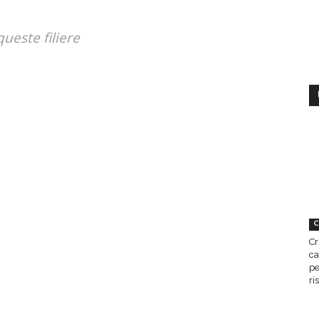
queste filiere
C
Cr
ca
pe
ri