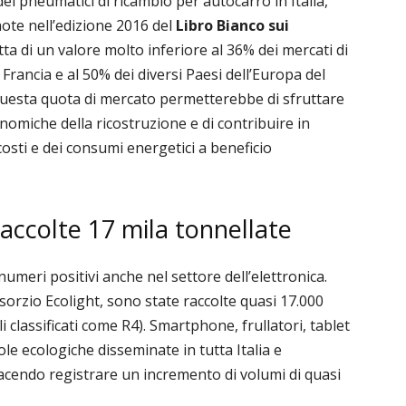
dei pneumatici di ricambio per autocarro in Italia,
note nell’edizione 2016 del
Libro Bianco sui
atta di un valore molto inferiore al 36% dei mercati di
Francia e al 50% dei diversi Paesi dell’Europa del
n questa quota di mercato permetterebbe di sfruttare
nomiche della ricostruzione e di contribuire in
sti e dei consumi energetici a beneficio
, raccolte 17 mila tonnellate
 numeri positivi anche nel settore dell’elettronica.
sorzio Ecolight, sono state raccolte quasi
17.000
elli classificati come R4). Smartphone, frullatori, tablet
le ecologiche disseminate in tutta Italia e
acendo registrare un incremento di volumi di quasi