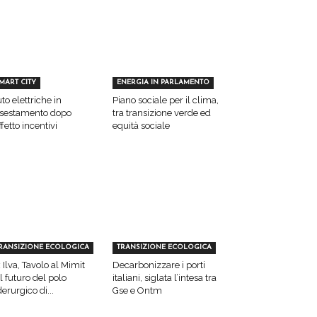
MART CITY
ENERGIA IN PARLAMENTO
to elettriche in
Piano sociale per il clima,
sestamento dopo
tra transizione verde ed
effetto incentivi
equità sociale
RANSIZIONE ECOLOGICA
TRANSIZIONE ECOLOGICA
 Ilva, Tavolo al Mimit
Decarbonizzare i porti
l futuro del polo
italiani, siglata l’intesa tra
derurgico di...
Gse e Ontm