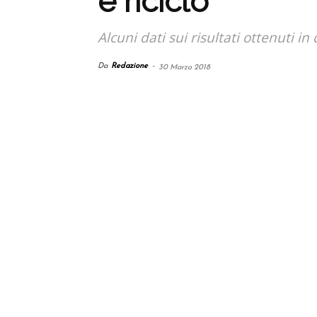
è riciclo
Alcuni dati sui risultati ottenuti in 
Da
Redazione
-
30 Marzo 2018