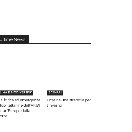
Ultime News
LIMA E BIODIVERSITA'
SCENARI
isi idrica ed emergenza
Ucraina una strategia per
ldo: l’allarme dell’ANBI
l’inverno
r un’Europa della
sorsa...