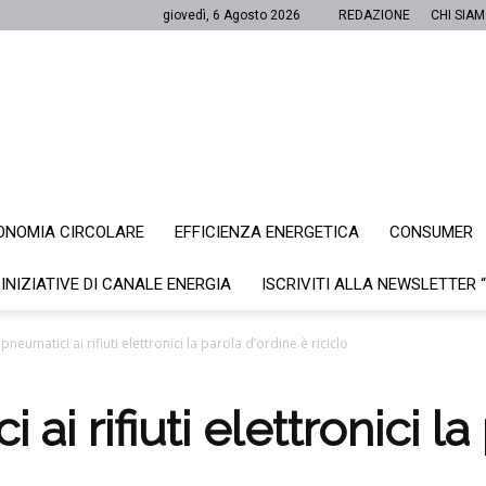
giovedì, 6 Agosto 2026
REDAZIONE
CHI SIA
ONOMIA CIRCOLARE
EFFICIENZA ENERGETICA
CONSUMER
Canale
 INIZIATIVE DI CANALE ENERGIA
ISCRIVITI ALLA NEWSLETTER 
 pneumatici ai rifiuti elettronici la parola d’ordine è riciclo
Energia
ai rifiuti elettronici l