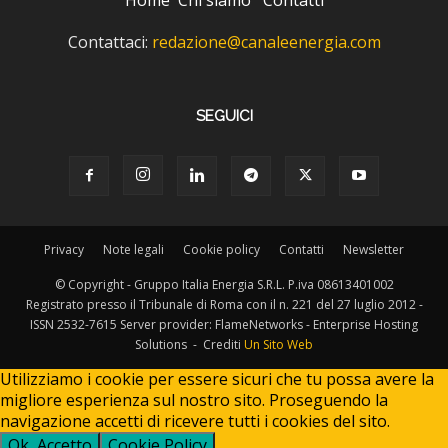
Home
Chi siamo
Contatti
Contattaci:
redazione@canaleenergia.com
SEGUICI
Privacy
Note legali
Cookie policy
Contatti
Newsletter
© Copyright - Gruppo Italia Energia S.R.L. P.iva 08613401002
Registrato presso il Tribunale di Roma con il n. 221 del 27 luglio 2012 -
ISSN 2532-7615 Server provider: FlameNetworks - Enterprise Hosting
Solutions - Crediti
Un Sito Web
Utilizziamo i cookie per essere sicuri che tu possa avere la
migliore esperienza sul nostro sito. Proseguendo la
navigazione accetti di ricevere tutti i cookies del sito.
Ok, Accetto
Cookie Policy