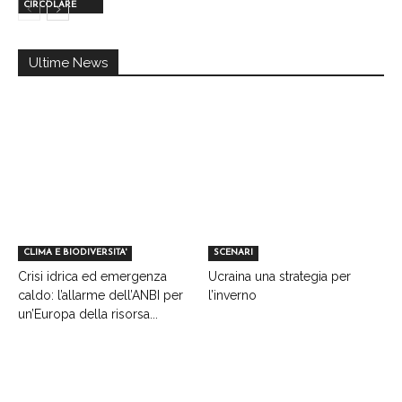
CIRCOLARE
Ultime News
CLIMA E BIODIVERSITA'
SCENARI
Crisi idrica ed emergenza
Ucraina una strategia per
caldo: l’allarme dell’ANBI per
l’inverno
un’Europa della risorsa...