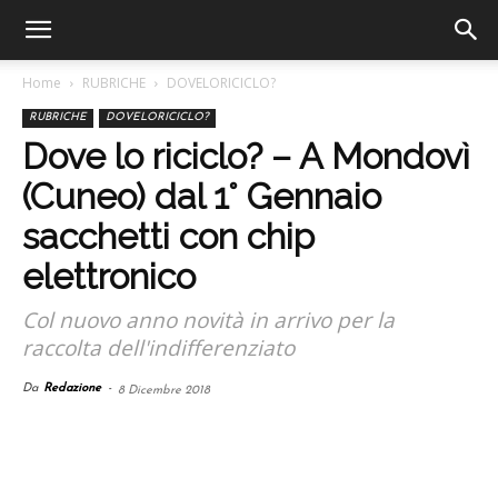
Home
RUBRICHE
DOVELORICICLO?
RUBRICHE
DOVELORICICLO?
Dove lo riciclo? – A Mondovì
(Cuneo) dal 1° Gennaio
sacchetti con chip
elettronico
Col nuovo anno novità in arrivo per la
raccolta dell'indifferenziato
Da
Redazione
-
8 Dicembre 2018