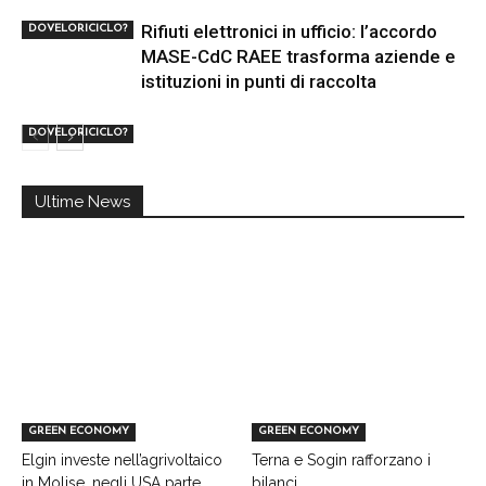
Rifiuti elettronici in ufficio: l’accordo
DOVELORICICLO?
MASE-CdC RAEE trasforma aziende e
istituzioni in punti di raccolta
DOVELORICICLO?
Ultime News
GREEN ECONOMY
GREEN ECONOMY
Elgin investe nell’agrivoltaico
Terna e Sogin rafforzano i
in Molise, negli USA parte
bilanci