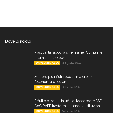
Dove lo riciclo
Plastica, la raccolta si ferma nei Comuni: è
crisi nazionale per...
DOVELORICICLO?
4 Agosto 2026
Sempre più rifiuti speciali ma cresce
l’economia circolare
DOVELORICICLO?
21 Luglio 2026
Rifiuti elettronici in ufficio: l’accordo MASE-
CdC RAEE trasforma aziende e istituzioni...
DOVELORICICLO?
16 Luglio 2026