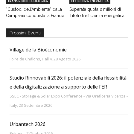
TRANSIZIONE ECOLOGICA
EFFICIENZA ENERGETICA
“Custodi dell’Ambiente” dalla
Superata quota 2 milioni di
Campania conquista la Francia
Titoli di efficienza energetica
Prossimi Eventi
Village de la Bioéconomie
Foire de Châlons, Hall 4, 28 Agosto 2026
Studio Rinnovabili 2026: il potenziale della flessibilità
e della digitalizzazione a supporto delle FER
SSEC - Storage & Solar Expo Conference - Via Oreficeria Vicenza -
Italy, 23 Settembre 2026
Urbantech 2026
Bologna, 7 Ottobre 2026