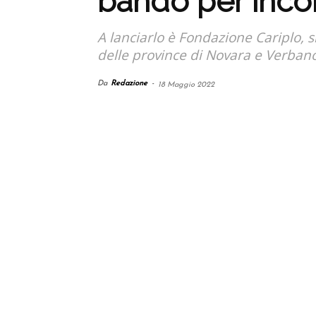
bando per incor
A lanciarlo è Fondazione Cariplo, s
delle province di Novara e Verban
Da
Redazione
-
18 Maggio 2022