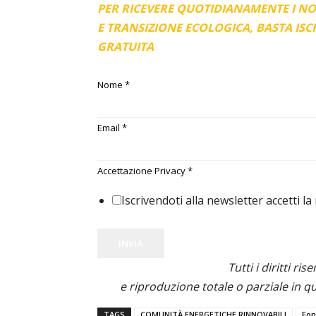
PER RICEVERE QUOTIDIANAMENTE I N
E TRANSIZIONE ECOLOGICA, BASTA IS
GRATUITA
Nome
*
Email
*
Accettazione Privacy
*
Iscrivendoti alla newsletter accetti la
INVIA
Tutti i diritti ris
e riproduzione totale o parziale in qu
TAGS
COMUNITÀ ENERGETICHE RINNOVABILI
Fon