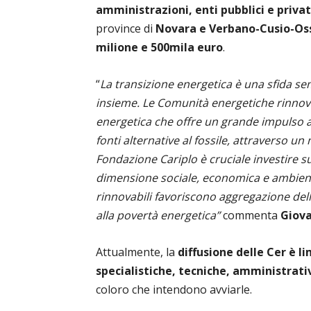
amministrazioni, enti pubblici e privat
province di
Novara e Verbano-Cusio-Os
milione e 500mila euro
.
“
La transizione energetica è una sfida s
insieme. Le Comunità energetiche rinnov
energetica che offre un grande impulso a
fonti alternative al fossile, attraverso u
Fondazione Cariplo è cruciale investire su
dimensione sociale, economica e ambient
rinnovabili favoriscono aggregazione del
alla povertà energetica”
commenta
Giova
Attualmente, la
diffusione delle Cer è l
specialistiche, tecniche, amministrati
coloro che intendono avviarle.