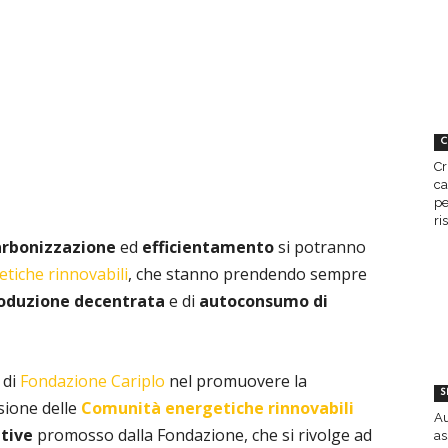
C
Cr
ca
pe
ri
rbonizzazione
ed
efficientamento
si potranno
tiche rinnovabili
, che stanno prendendo sempre
oduzione decentrata
e di
autoconsumo di
 di
Fondazione Cariplo
nel promuovere la
S
sione delle
Comunità energetiche rinnovabili
Au
tive
promosso dalla Fondazione, che si rivolge ad
as