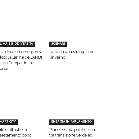
LIMA E BIODIVERSITA'
SCENARI
isi idrica ed emergenza
Ucraina una strategia per
ldo: l’allarme dell’ANBI
l’inverno
r un’Europa della
sorsa...
MART CITY
ENERGIA IN PARLAMENTO
to elettriche in
Piano sociale per il clima,
sestamento dopo
tra transizione verde ed