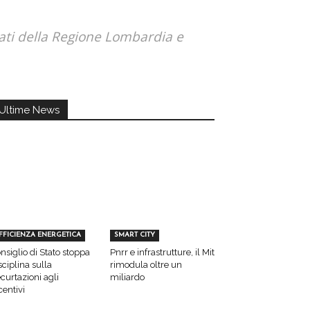
e
ivati della Regione Lombardia e
Ultime News
FFICIENZA ENERGETICA
SMART CITY
nsiglio di Stato stoppa
Pnrr e infrastrutture, il Mit
sciplina sulla
rimodula oltre un
curtazioni agli
miliardo
centivi