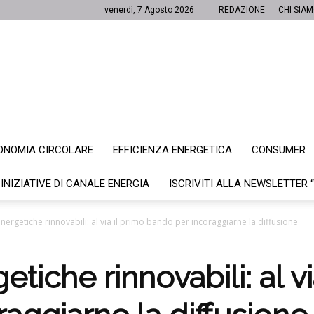
venerdì, 7 Agosto 2026
REDAZIONE
CHI SIA
ONOMIA CIRCOLARE
EFFICIENZA ENERGETICA
CONSUMER
Canale
 INIZIATIVE DI CANALE ENERGIA
ISCRIVITI ALLA NEWSLETTER 
ergetiche rinnovabili: al via il primo bando per incoraggiarne la diffusione
Energia
iche rinnovabili: al vi