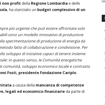
l’
i non profit
della
Regione Lombardia
e delle
sola
, ha
stanziato un
budget complessivo di un
empre più urgente che può essere affrontata solo
abili sono un modello innovativo di produzione
lla sperimentazione di produzione di energia da
n metodo fatto di collaborazione e condivisione. Per
llo sviluppo di iniziative capaci di tenere insieme
ale: in questo senso, le Comunità energetiche
le comunità, sviluppo economico locale e contrasto
nni Fosti, presidente Fondazione Cariplo
.
imitata
a causa della
mancanza di competenze
ve, legali ed economico-finanziarie
da parte di