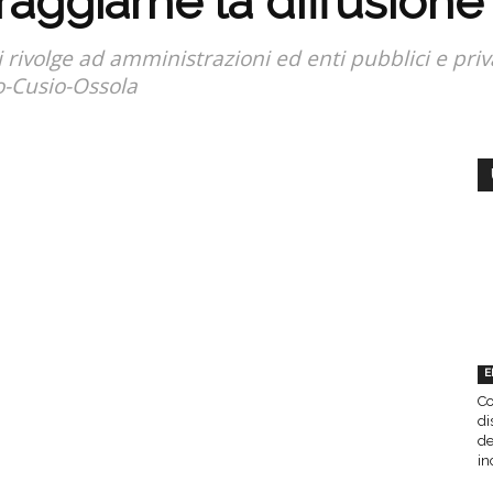
aggiarne la diffusion
i rivolge ad amministrazioni ed enti pubblici e pr
o-Cusio-Ossola
E
Co
di
de
in