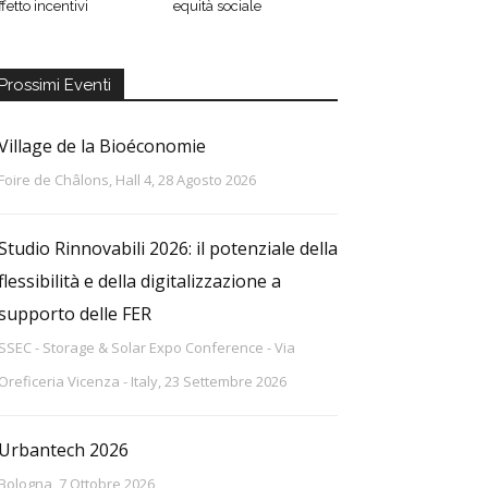
effetto incentivi
equità sociale
Prossimi Eventi
Village de la Bioéconomie
Foire de Châlons, Hall 4, 28 Agosto 2026
Studio Rinnovabili 2026: il potenziale della
flessibilità e della digitalizzazione a
supporto delle FER
SSEC - Storage & Solar Expo Conference - Via
Oreficeria Vicenza - Italy, 23 Settembre 2026
Urbantech 2026
Bologna, 7 Ottobre 2026