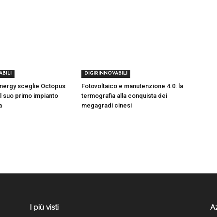
ABILI
DIGIRINNOVABILI
nergy sceglie Octopus
Fotovoltaico e manutenzione 4.0: la
il suo primo impianto
termografia alla conquista dei
a
megagradi cinesi
I più visti
A