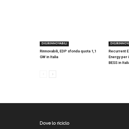
DIGIRINNOVABILI
DIGIRINNOV
Rinnovabili, EDP sfonda quota 1,1
Recurrent E
GW in Italia
Energy per 
BESS in Itali
Dove lo riciclo