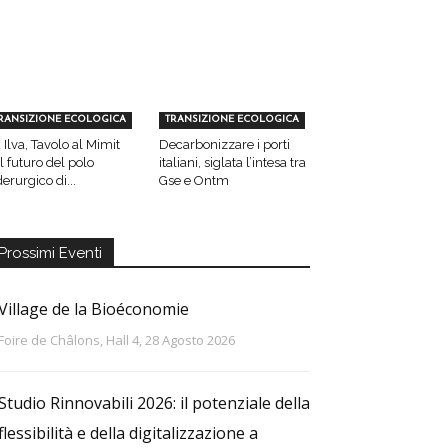
RANSIZIONE ECOLOGICA
TRANSIZIONE ECOLOGICA
 Ilva, Tavolo al Mimit
Decarbonizzare i porti
l futuro del polo
italiani, siglata l’intesa tra
derurgico di...
Gse e Ontm
Prossimi Eventi
Village de la Bioéconomie
Foire de Châlons, Hall 4, 28 Agosto 2026
Studio Rinnovabili 2026: il potenziale della
flessibilità e della digitalizzazione a