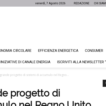
venerdì, 7 Agosto 2026
REDAZIONE
CHI SIA
ONOMIA CIRCOLARE
EFFICIENZA ENERGETICA
CONSUMER
Canale
 INIZIATIVE DI CANALE ENERGIA
ISCRIVITI ALLA NEWSLETTER 
iù grande progetto di sistemi di accumulo nel Regno...
Energia
nde progetto di
mulo nel Regno Unito