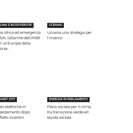
LIMA E BIODIVERSITA'
SCENARI
isi idrica ed emergenza
Ucraina una strategia per
ldo: l’allarme dell’ANBI
l’inverno
r un’Europa della
sorsa...
MART CITY
ENERGIA IN PARLAMENTO
to elettriche in
Piano sociale per il clima,
sestamento dopo
tra transizione verde ed
effetto incentivi
equità sociale