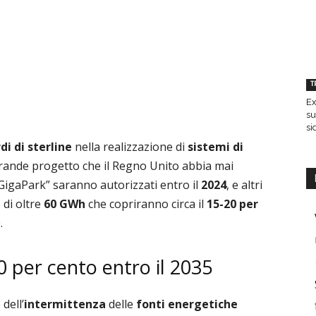
T
Ex
su
si
di di sterline
nella realizzazione di
sistemi di
 grande progetto che il Regno Unito abbia mai
GigaPark” saranno autorizzati entro il
2024
, e altri
 di oltre
60 GWh
che copriranno circa il
15-20 per
.
0 per cento entro il 2035
dell’
intermittenza
delle
fonti energetiche