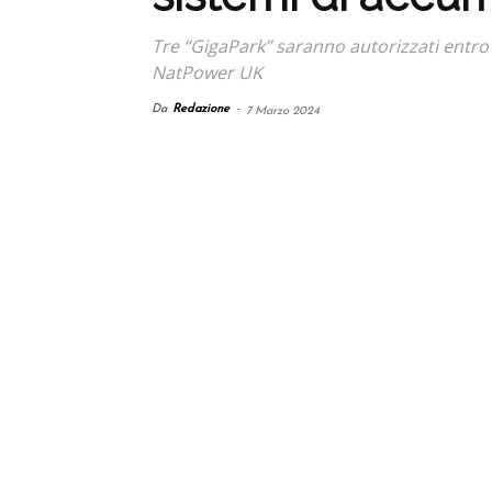
Tre “GigaPark” saranno autorizzati entro il
NatPower UK
Da
Redazione
-
7 Marzo 2024