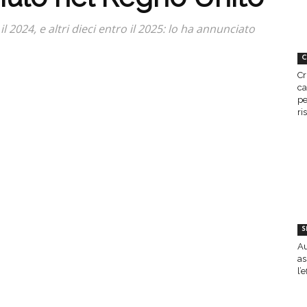
 2024, e altri dieci entro il 2025: lo ha annunciato
C
Cr
ca
pe
ri
S
Au
as
l’