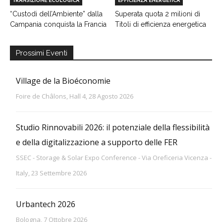
TRANSIZIONE ECOLOGICA
EFFICIENZA ENERGETICA
“Custodi dell’Ambiente” dalla
Superata quota 2 milioni di
Campania conquista la Francia
Titoli di efficienza energetica
Prossimi Eventi
Village de la Bioéconomie
Foire de Châlons, Hall 4, 28 Agosto 2026
Studio Rinnovabili 2026: il potenziale della flessibilità
e della digitalizzazione a supporto delle FER
SSEC - Storage & Solar Expo Conference - Via Oreficeria Vicenza -
Italy, 23 Settembre 2026
Urbantech 2026
Bologna, 7 Ottobre 2026