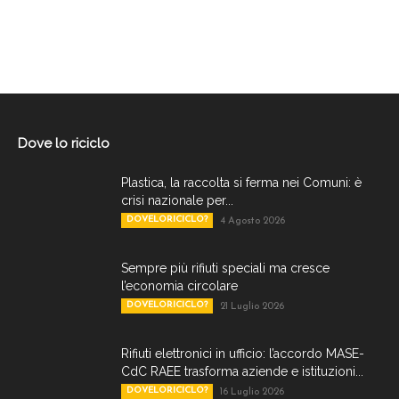
Dove lo riciclo
Plastica, la raccolta si ferma nei Comuni: è
crisi nazionale per...
DOVELORICICLO?
4 Agosto 2026
Sempre più rifiuti speciali ma cresce
l’economia circolare
DOVELORICICLO?
21 Luglio 2026
Rifiuti elettronici in ufficio: l’accordo MASE-
CdC RAEE trasforma aziende e istituzioni...
DOVELORICICLO?
16 Luglio 2026