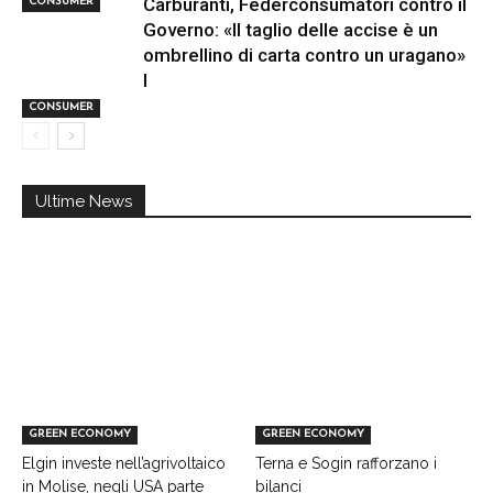
Carburanti, Federconsumatori contro il
CONSUMER
Governo: «Il taglio delle accise è un
ombrellino di carta contro un uragano»
I
CONSUMER
Ultime News
GREEN ECONOMY
GREEN ECONOMY
Elgin investe nell’agrivoltaico
Terna e Sogin rafforzano i
in Molise, negli USA parte
bilanci