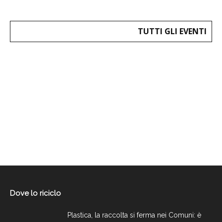
TUTTI GLI EVENTI
Dove lo riciclo
Plastica, la raccolta si ferma nei Comuni: è