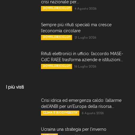
crisi nazionale per...
DOVELORICICLO?
4 Agosto 2026
Sempre più rifiuti speciali ma cresce
l’economia circolare
DOVELORICICLO?
21 Luglio 2026
Rifiuti elettronici in ufficio: l’accordo MASE-
CdC RAEE trasforma aziende e istituzioni...
DOVELORICICLO?
16 Luglio 2026
I più visti
Crisi idrica ed emergenza caldo: l’allarme
dell’ANBI per un’Europa della risorsa...
CLIMA E BIODIVERSITA'
6 Agosto 2026
Ucraina una strategia per l’inverno