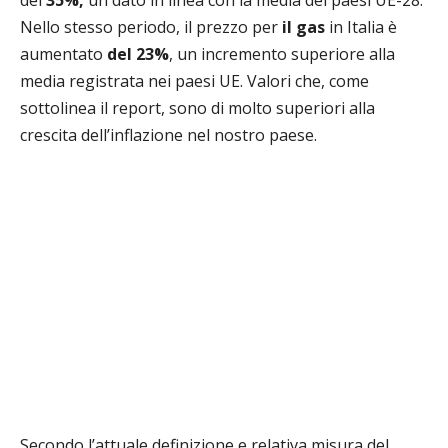
del
35%,
un dato in linea con la media dei paesi UE-28.
Nello stesso periodo, il prezzo per
il gas
in Italia è
aumentato
del 23%
, un incremento superiore alla
media registrata nei paesi UE. Valori che, come
sottolinea il report, sono di molto superiori alla
crescita dell’inflazione nel nostro paese.
Secondo l’attuale definizione e relativa misura del