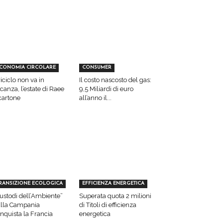
CONOMIA CIRCOLARE
CONSUMER
 riciclo non va in
Il costo nascosto del gas:
canza, l’estate di Raee
9,5 Miliardi di euro
cartone
all’anno il...
RANSIZIONE ECOLOGICA
EFFICIENZA ENERGETICA
ustodi dell’Ambiente”
Superata quota 2 milioni
lla Campania
di Titoli di efficienza
nquista la Francia
energetica