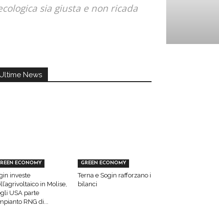
cologica sia giusta e non ricada
Ultime News
REEN ECONOMY
GREEN ECONOMY
gin investe
Terna e Sogin rafforzano i
ll’agrivoltaico in Molise,
bilanci
gli USA parte
impianto RNG di...