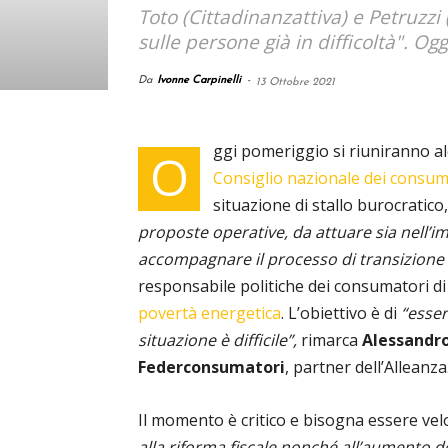
Toto (Cittadinanzattiva) e Petruzzi
sulle persone già in difficoltà". O
Da
Ivonne Carpinelli
-
13 Ottobre 2021
ggi pomeriggio si riuniranno al
O
Consiglio nazionale dei consuma
situazione di stallo burocratico
proposte operative, da attuare sia nell’
accompagnare il processo di transizione 
responsabile politiche dei consumatori d
povertà energetica
. L’obiettivo è di
“esser
situazione è difficile”,
rimarca
Alessandro
Federconsumatori
, partner dell’Alleanza
Il momento è critico e bisogna essere velo
alla riforma fiscale nonché all’aumento de