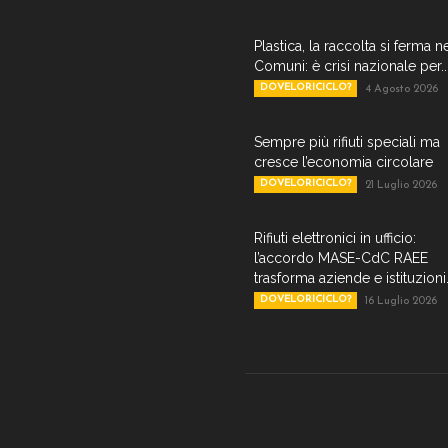
Plastica, la raccolta si ferma n
Comuni: è crisi nazionale per..
DOVELORICICLO?
4 Agosto 2026
Sempre più rifiuti speciali ma
cresce l’economia circolare
DOVELORICICLO?
21 Luglio 2026
Rifiuti elettronici in ufficio:
l’accordo MASE-CdC RAEE
trasforma aziende e istituzioni.
DOVELORICICLO?
16 Luglio 2026