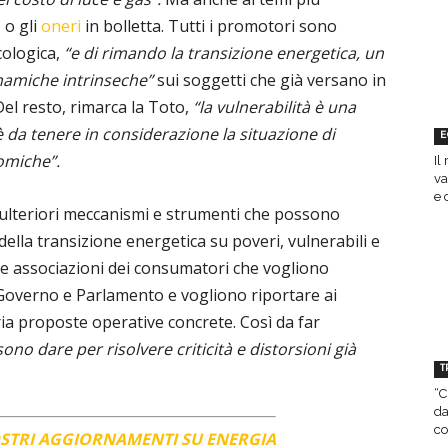
s
o gli
oneri
in bolletta. Tutti i promotori sono
cologica,
“e di rimando la transizione energetica, un
inamiche intrinseche”
sui soggetti che già versano in
el resto, rimarca la Toto,
“la vulnerabilità è una
’è da tenere in considerazione la situazione di
E
nomiche”.
Il
va
e 
ulteriori meccanismi e strumenti che possono
della transizione energetica su poveri, vulnerabili e
le associazioni dei consumatori che vogliono
 Governo e Parlamento e vogliono riportare ai
tria proposte operative concrete. Così da far
no dare per risolvere criticità e distorsioni già
T
“C
da
co
OSTRI AGGIORNAMENTI SU ENERGIA