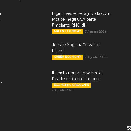
ei
Elgin investe nell’agrivoltaico in
.
Molise, negli USA parte
l’impianto RNG di...
GREEN ECONOMY
7 Agosto 2026
Terna e Sogin rafforzano i
bilanci
GREEN ECONOMY
7 Agosto 2026
Il riciclo non va in vacanza,
l’estate di Raee e cartone
..
ECONOMIA CIRCOLARE
7 Agosto 2026
S