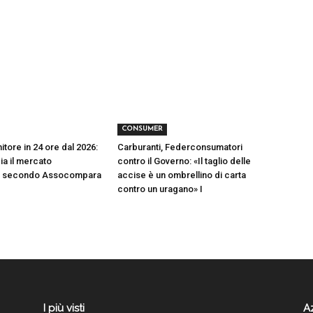
CONSUMER
tore in 24 ore dal 2026:
Carburanti, Federconsumatori
a il mercato
contro il Governo: «Il taglio delle
ia secondo Assocompara
accise è un ombrellino di carta
contro un uragano» I
I più visti
A