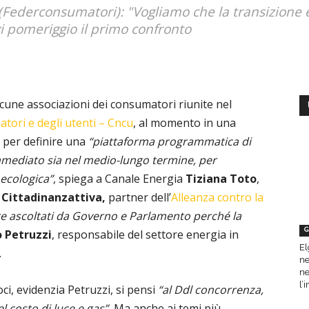
 (Federconsumatori): "Vogliamo che la transizione e
ggi pomeriggio il primo confronto
cune associazioni dei consumatori riunite nel
tori e degli utenti – Cncu
, al momento in una
, per definire una
“piattaforma programmatica di
immediato sia nel medio-lungo termine, per
ecologica”
, spiega a Canale Energia
Tiziana Toto
,
i
Cittadinanzattiva,
partner dell’
Alleanza contro la
e ascoltati da Governo e Parlamento perché la
G
 Petruzzi
, responsabile del settore energia in
El
.
ne
ne
l’
ci, evidenzia Petruzzi, si pensi
“al Ddl concorrenza,
l costo di luce e gas”.
Ma anche ai temi più