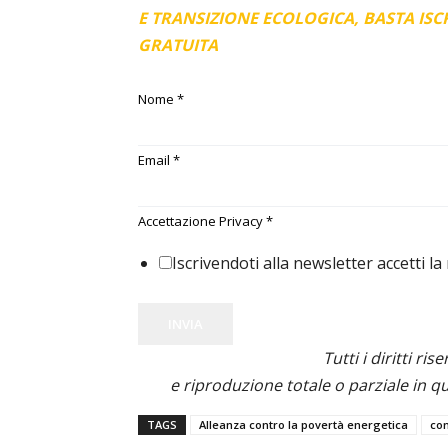
E TRANSIZIONE ECOLOGICA, BASTA IS
GRATUITA
Nome
*
Email
*
Accettazione Privacy
*
Iscrivendoti alla newsletter accetti la
INVIA
Tutti i diritti ris
e riproduzione totale o parziale in qu
TAGS
Alleanza contro la povertà energetica
co