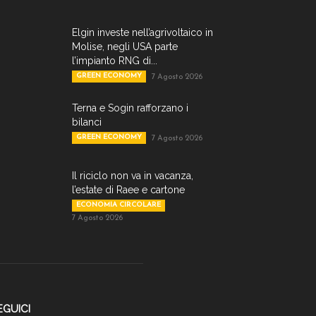
Elgin investe nell’agrivoltaico in
Molise, negli USA parte
l’impianto RNG di...
GREEN ECONOMY
7 Agosto 2026
Terna e Sogin rafforzano i
bilanci
GREEN ECONOMY
7 Agosto 2026
Il riciclo non va in vacanza,
l’estate di Raee e cartone
ECONOMIA CIRCOLARE
7 Agosto 2026
EGUICI