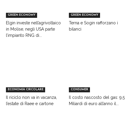
GREEN ECONOMY
GREEN ECONOMY
Elgin investe nell’agrivoltaico
Terna e Sogin rafforzano i
in Molise, negli USA parte
bilanci
l’impianto RNG di...
ECONOMIA CIRCOLARE
CONSUMER
Il riciclo non va in vacanza,
Il costo nascosto del gas: 9,5
l’estate di Raee e cartone
Miliardi di euro all’anno il...