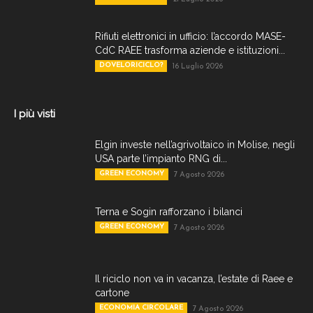
Rifiuti elettronici in ufficio: l’accordo MASE-
CdC RAEE trasforma aziende e istituzioni...
DOVELORICICLO?
16 Luglio 2026
I più visti
Elgin investe nell’agrivoltaico in Molise, negli
USA parte l’impianto RNG di...
GREEN ECONOMY
7 Agosto 2026
Terna e Sogin rafforzano i bilanci
GREEN ECONOMY
7 Agosto 2026
Il riciclo non va in vacanza, l’estate di Raee e
cartone
ECONOMIA CIRCOLARE
7 Agosto 2026