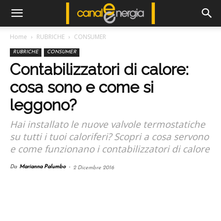
Home
RUBRICHE
CONSUMER
RUBRICHE
CONSUMER
Contabilizzatori di calore:
cosa sono e come si
leggono?
Hai installato le nuove valvole termostatiche
su tutti i tuoi caloriferi? Scopri a cosa servono
e come funzionano i contabilizzatori di calore
Da
Marianna Palumbo
-
2 Dicembre 2016