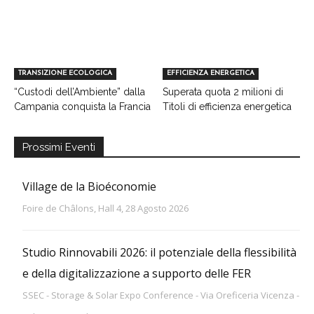
TRANSIZIONE ECOLOGICA
EFFICIENZA ENERGETICA
“Custodi dell’Ambiente” dalla
Superata quota 2 milioni di
Campania conquista la Francia
Titoli di efficienza energetica
Prossimi Eventi
Village de la Bioéconomie
Foire de Châlons, Hall 4, 28 Agosto 2026
Studio Rinnovabili 2026: il potenziale della flessibilità
e della digitalizzazione a supporto delle FER
SSEC - Storage & Solar Expo Conference - Via Oreficeria Vicenza -