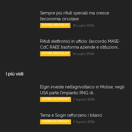
Sempre più rifiuti speciali ma cresce
l’economia circolare
DOVELORICICLO?
21 Luglio 2026
Rifiuti elettronici in ufficio: l’accordo MASE-
CdC RAEE trasforma aziende e istituzioni...
DOVELORICICLO?
16 Luglio 2026
I più visti
Elgin investe nell’agrivoltaico in Molise, negli
USA parte l’impianto RNG di...
GREEN ECONOMY
7 Agosto 2026
Terna e Sogin rafforzano i bilanci
GREEN ECONOMY
7 Agosto 2026