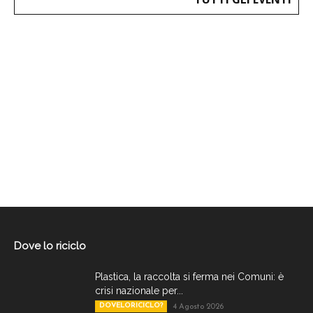
Dove lo riciclo
Plastica, la raccolta si ferma nei Comuni: è
crisi nazionale per...
DOVELORICICLO?
4 Agosto 2026