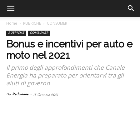
Home
RUBRICHE
CONSUMER
RUBRICHE
CONSUMER
Bonus e incentivi per auto e
moto nel 2021
Il primo degli approfondimenti che Canale
Energia ha preparato per orientarvi tra gli
aiuti di governo
Da
Redazione
-
15 Gennaio 2021