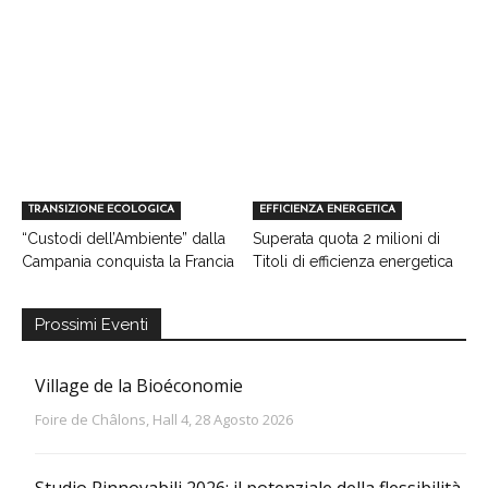
TRANSIZIONE ECOLOGICA
EFFICIENZA ENERGETICA
“Custodi dell’Ambiente” dalla
Superata quota 2 milioni di
Campania conquista la Francia
Titoli di efficienza energetica
Prossimi Eventi
Village de la Bioéconomie
Foire de Châlons, Hall 4, 28 Agosto 2026
Studio Rinnovabili 2026: il potenziale della flessibilità