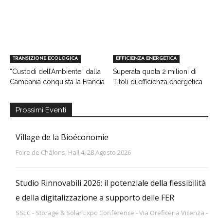
TRANSIZIONE ECOLOGICA
EFFICIENZA ENERGETICA
“Custodi dell’Ambiente” dalla
Superata quota 2 milioni di
Campania conquista la Francia
Titoli di efficienza energetica
Prossimi Eventi
Village de la Bioéconomie
Foire de Châlons, Hall 4, 28 Agosto 2026
Studio Rinnovabili 2026: il potenziale della flessibilità
e della digitalizzazione a supporto delle FER
SSEC - Storage & Solar Expo Conference - Via Oreficeria Vicenza -