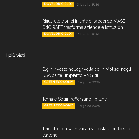
DOVELORICICLO?
21 Luglio 2026
Rifiuti elettronici in ufficio: l’accordo MASE-
CdC RAEE trasforma aziende e istituzioni...
DOVELORICICLO?
16 Luglio 2026
I più visti
Elgin investe nell’agrivoltaico in Molise, negli
USA parte l’impianto RNG di...
GREEN ECONOMY
7 Agosto 2026
Terna e Sogin rafforzano i bilanci
GREEN ECONOMY
7 Agosto 2026
Il riciclo non va in vacanza, l’estate di Raee e
cartone