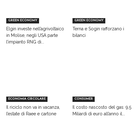
GREEN ECONOMY
GREEN ECONOMY
Elgin investe nell’agrivoltaico
Terna e Sogin rafforzano i
in Molise, negli USA parte
bilanci
l’impianto RNG di...
ECONOMIA CIRCOLARE
CONSUMER
Il riciclo non va in vacanza,
Il costo nascosto del gas: 9,5
l’estate di Raee e cartone
Miliardi di euro all’anno il...