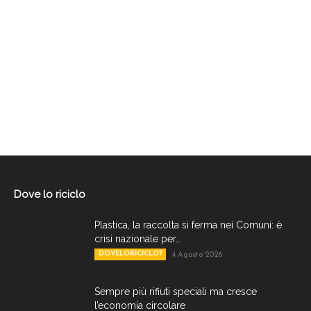
Dove lo riciclo
Plastica, la raccolta si ferma nei Comuni: è
crisi nazionale per...
DOVELORICICLO?
4 Agosto 2026
Sempre più rifiuti speciali ma cresce
l’economia circolare