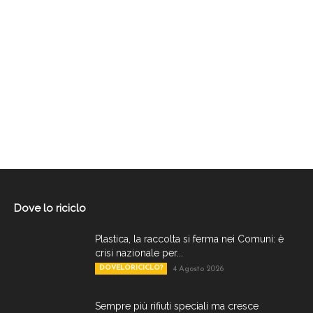
Dove lo riciclo
Plastica, la raccolta si ferma nei Comuni: è
crisi nazionale per...
DOVELORICICLO?
4 Agosto 2026
Sempre più rifiuti speciali ma cresce