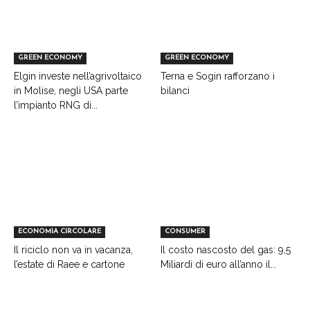
GREEN ECONOMY
GREEN ECONOMY
Elgin investe nell’agrivoltaico
Terna e Sogin rafforzano i
in Molise, negli USA parte
bilanci
l’impianto RNG di...
ECONOMIA CIRCOLARE
CONSUMER
Il riciclo non va in vacanza,
Il costo nascosto del gas: 9,5
l’estate di Raee e cartone
Miliardi di euro all’anno il...