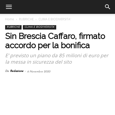
Home
RUBRICHE
CLIMA E BIODIVERSITA'
RUBRICHE
CLIMA E BIODIVERSITA'
Sin Brescia Caffaro, firmato
accordo per la bonifica
E’ previsto un piano da 85 milioni di euro per
la messa in sicurezza del sito
Da
Redazione
-
6 Novembre 2020