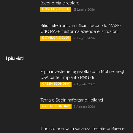
l’economia circolare
DOVELORICICLO?
21 Luglio 2026
Rifiuti elettronici in ufficio: l’accordo MASE-
CdC RAEE trasforma aziende e istituzioni...
DOVELORICICLO?
16 Luglio 2026
I più visti
Elgin investe nell’agrivoltaico in Molise, negli
USA parte l’impianto RNG di...
GREEN ECONOMY
7 Agosto 2026
Terna e Sogin rafforzano i bilanci
GREEN ECONOMY
7 Agosto 2026
Il riciclo non va in vacanza, l’estate di Raee e