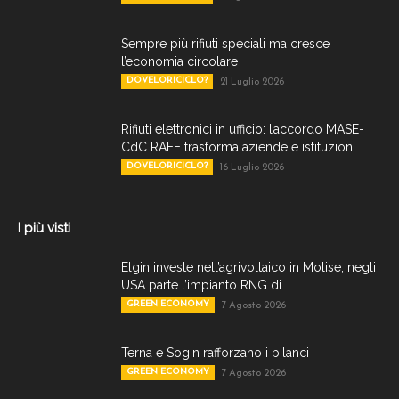
Sempre più rifiuti speciali ma cresce
l’economia circolare
DOVELORICICLO?
21 Luglio 2026
Rifiuti elettronici in ufficio: l’accordo MASE-
CdC RAEE trasforma aziende e istituzioni...
DOVELORICICLO?
16 Luglio 2026
I più visti
Elgin investe nell’agrivoltaico in Molise, negli
USA parte l’impianto RNG di...
GREEN ECONOMY
7 Agosto 2026
Terna e Sogin rafforzano i bilanci
GREEN ECONOMY
7 Agosto 2026