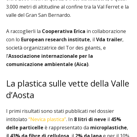
3.000 metri di altitudine al confine tra la Val Ferret e la
valle del Gran San Bernardo.
A raccoglierli la
Cooperativa Erica
in collaborazione
con lo
European research institute
, il
Vda trailer
,
società organizzatrice del Tor des géants, e
l’
Associazione internazionale per la
comunicazione ambientale (Aica)
.
La plastica sulle vette della Valle
d’Aosta
I primi risultati sono stati pubblicati nel dossier
intitolato
“Nevica plastica”
. In
8 litri di neve
il
45%
delle particelle
è rappresentato da
microplastiche
,
i
l 43% da fibre di cellulosa
, il
2% da lana
e per il 10%