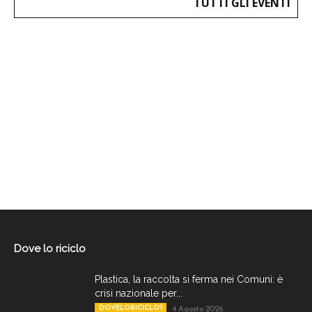
TUTTI GLI EVENTI
Dove lo riciclo
Plastica, la raccolta si ferma nei Comuni: è
crisi nazionale per...
DOVELORICICLO?
4 Agosto 2026