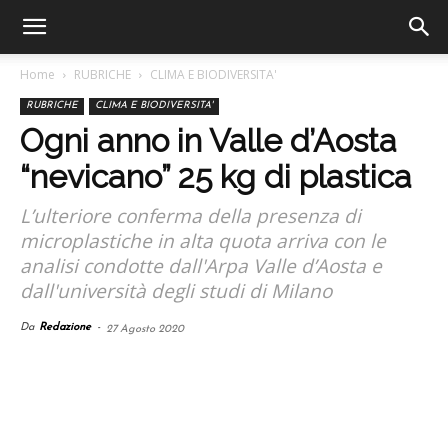
Home
RUBRICHE
CLIMA E BIODIVERSITA'
RUBRICHE
CLIMA E BIODIVERSITA'
Ogni anno in Valle d’Aosta
“nevicano” 25 kg di plastica
L’ulteriore conferma della presenza di
microplastiche in alta quota arriva con le
analisi condotte dall'Arpa Valle d’Aosta e
dall'università degli studi di Milano
Da
Redazione
-
27 Agosto 2020