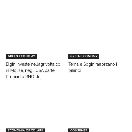
GREEN ECONOMY
GREEN ECONOMY
Elgin investe nell’agrivoltaico
Terna e Sogin rafforzano i
in Molise, negli USA parte
bilanci
l’impianto RNG di...
ECONOMIA CIRCOLARE
CONSUMER