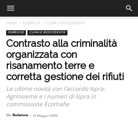
Home
RUBRICHE
CLIMA E BIODIVERSITA'
RUBRICHE
CLIMA E BIODIVERSITA'
Contrasto alla criminalità
organizzata con
risanamento terre e
corretta gestione dei rifiuti
Le ultime novità con l'accordo Ispra-
Agrinsieme e i numeri di Ispra in
commissione Ecomafie
Da
Redazione
-
12 Maggio 2020