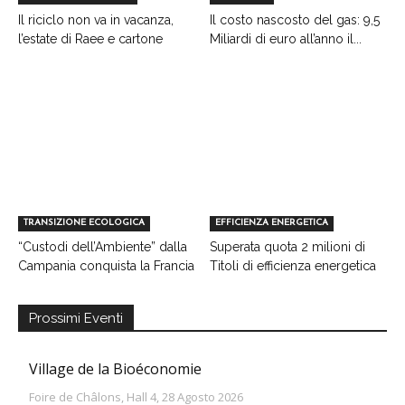
Il riciclo non va in vacanza,
Il costo nascosto del gas: 9,5
l’estate di Raee e cartone
Miliardi di euro all’anno il...
TRANSIZIONE ECOLOGICA
EFFICIENZA ENERGETICA
“Custodi dell’Ambiente” dalla
Superata quota 2 milioni di
Campania conquista la Francia
Titoli di efficienza energetica
Prossimi Eventi
Village de la Bioéconomie
Foire de Châlons, Hall 4, 28 Agosto 2026