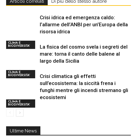
Articoli correlati
Di più dello stesso autore
Crisi idrica ed emergenza caldo:
l’allarme dell’ANBI per un’Europa della
risorsa idrica
CLIMA E
La fisica del cosmo svela i segreti del
BIODIVERSITA'
mare: torna il canto delle balene al
largo della Sicilia
CLIMA E
Crisi climatica gli effetti
BIODIVERSITA'
sull’ecosistema: la siccità frena i
funghi mentre gli incendi stremano gli
ecosistemi
CLIMA E
BIODIVERSITA'
Ultime News