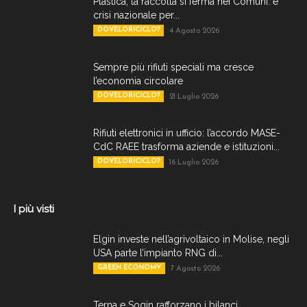
Plastica, la raccolta si ferma nei Comuni: è
crisi nazionale per...
DOVELORICICLO?
4 Agosto 2026
Sempre più rifiuti speciali ma cresce
l’economia circolare
DOVELORICICLO?
21 Luglio 2026
Rifiuti elettronici in ufficio: l’accordo MASE-
CdC RAEE trasforma aziende e istituzioni...
DOVELORICICLO?
16 Luglio 2026
I più visti
Elgin investe nell’agrivoltaico in Molise, negli
USA parte l’impianto RNG di...
GREEN ECONOMY
7 Agosto 2026
Terna e Sogin rafforzano i bilanci