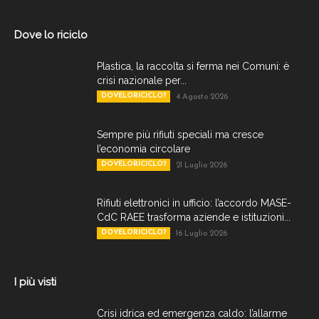
Dove lo riciclo
Plastica, la raccolta si ferma nei Comuni: è
crisi nazionale per...
DOVELORICICLO?
4 Agosto 2026
Sempre più rifiuti speciali ma cresce
l’economia circolare
DOVELORICICLO?
21 Luglio 2026
Rifiuti elettronici in ufficio: l’accordo MASE-
CdC RAEE trasforma aziende e istituzioni...
DOVELORICICLO?
16 Luglio 2026
I più visti
Crisi idrica ed emergenza caldo: l’allarme