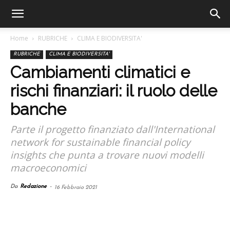
Home
RUBRICHE
CLIMA E BIODIVERSITA'
RUBRICHE
CLIMA E BIODIVERSITA'
Cambiamenti climatici e
rischi finanziari: il ruolo delle
banche
Parte il progetto finanziato dall'International
network for sustainable financial policy
insights che punta a trovare nuovi modelli
macroeconomici
Da
Redazione
-
16 Febbraio 2021