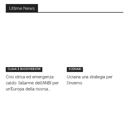
Ultime News
CLIMA E BIODIVERSITA'
SCENARI
Crisi idrica ed emergenza
Ucraina una strategia per
caldo: l’allarme dell’ANBI per
l’inverno
un’Europa della risorsa...