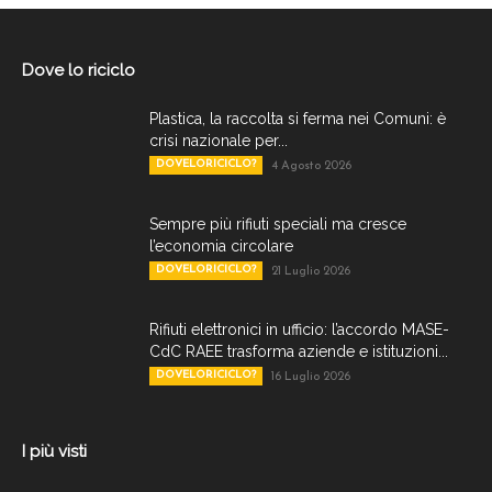
Dove lo riciclo
Plastica, la raccolta si ferma nei Comuni: è
crisi nazionale per...
DOVELORICICLO?
4 Agosto 2026
Sempre più rifiuti speciali ma cresce
l’economia circolare
DOVELORICICLO?
21 Luglio 2026
Rifiuti elettronici in ufficio: l’accordo MASE-
CdC RAEE trasforma aziende e istituzioni...
DOVELORICICLO?
16 Luglio 2026
I più visti