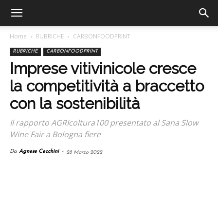
Home
RUBRICHE
CARBONFOODPRINT
RUBRICHE
CARBONFOODPRINT
Imprese vitivinicole cresce
la competitività a braccetto
con la sostenibilità
Il rapporto AGRIcoltura100 presentato al Sana Slow
Wine Fair a Bologna fiere
Da
Agnese Cecchini
-
28 Marzo 2022