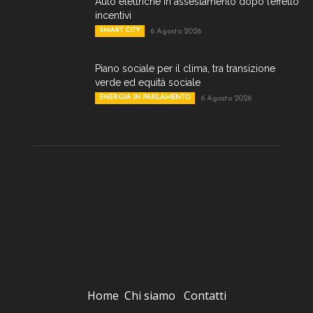
Auto elettriche in assestamento dopo l’effetto
incentivi
SMART CITY
6 Agosto 2026
Piano sociale per il clima, tra transizione
verde ed equità sociale
ENERGIA IN PARLAMENTO
6 Agosto 2026
Home
Chi siamo
Contatti