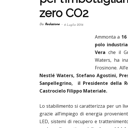
zero CO2
Da
Redazione
-
6 Luglio 2016
Ammonta a
16
polo industri
Vera
che il G
Waters, ha in
Frosinone.
All
Nestlé Waters, Stefano Agostini, Pr
Sanpellegrino, il Presidente della R
Castrocielo Filippo Materiale.
Lo stabilimento si caratterizza per un liv
grazie all’impiego di energia provenien
LED, sistemi di recupero e tratteniment