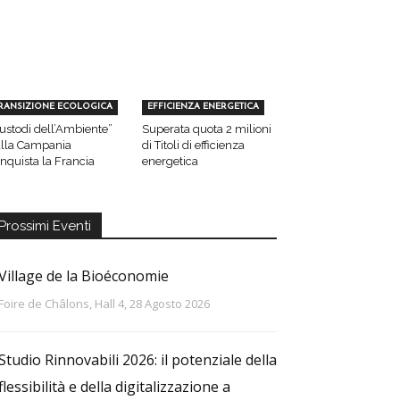
RANSIZIONE ECOLOGICA
EFFICIENZA ENERGETICA
ustodi dell’Ambiente”
Superata quota 2 milioni
lla Campania
di Titoli di efficienza
nquista la Francia
energetica
Prossimi Eventi
Village de la Bioéconomie
Foire de Châlons, Hall 4, 28 Agosto 2026
Studio Rinnovabili 2026: il potenziale della
flessibilità e della digitalizzazione a