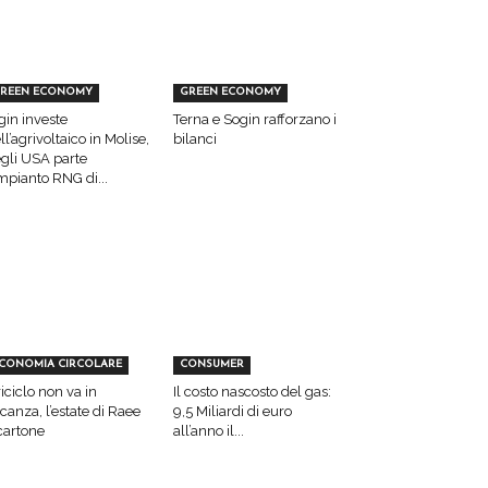
REEN ECONOMY
GREEN ECONOMY
gin investe
Terna e Sogin rafforzano i
ll’agrivoltaico in Molise,
bilanci
gli USA parte
impianto RNG di...
CONOMIA CIRCOLARE
CONSUMER
 riciclo non va in
Il costo nascosto del gas:
canza, l’estate di Raee
9,5 Miliardi di euro
cartone
all’anno il...