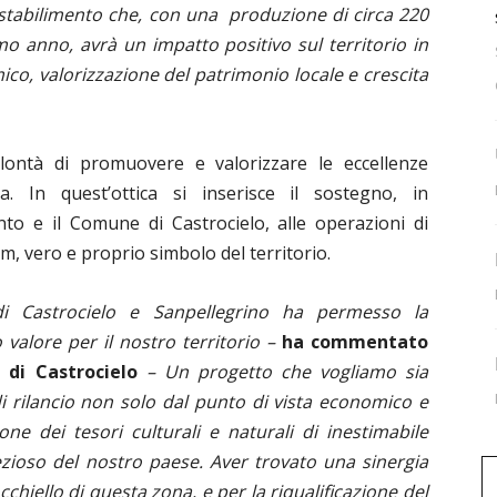
 stabilimento che, con una produzione di circa 220
imo anno, avrà un impatto positivo sul territorio in
co, valorizzazione del patrimonio locale e crescita
olontà di promuovere e valorizzare le eccellenze
. In quest’ottica si inserisce il sostegno, in
nto e il Comune di Castrocielo, alle operazioni di
m, vero e proprio simbolo del territorio.
i Castrocielo e Sanpellegrino ha permesso la
 valore per il nostro territorio –
ha commentato
 di Castrocielo
– Un progetto che vogliamo sia
i rilancio non solo dal punto di vista economico e
ne dei tesori culturali e naturali di inestimabile
zioso del nostro paese. Aver trovato una sinergia
cchiello di questa zona, e per la riqualificazione del