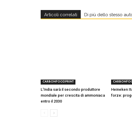
Articoli correlati
Di più dello stesso aut
CARBONFOODPRINT
CARBONFOO
L’India sarà il secondo produttore
Heineken Ita
mondiale per crescita di ammoniaca
forze: prog
entro il 2030