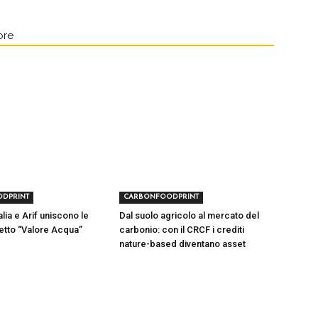
ore
DPRINT
CARBONFOODPRINT
lia e Arif uniscono le
Dal suolo agricolo al mercato del
etto “Valore Acqua”
carbonio: con il CRCF i crediti
nature-based diventano asset