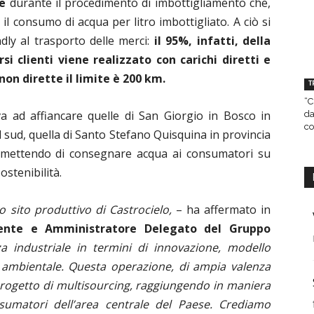
he
durante il procedimento di imbottigliamento che,
il consumo di acqua per litro imbottigliato. A ciò si
dly al trasporto delle merci:
il 95%, infatti, della
si clienti viene realizzato con carichi diretti e
non dirette il limite è 200 km.
T
“C
a ad affiancare quelle di San Giorgio in Bosco in
da
co
l sud, quella di Santo Stefano Quisquina in provincia
ermettendo di consegnare acqua ai consumatori su
ostenibilità.
o sito produttivo di Castrocielo,
– ha affermato in
dente e Amministratore Delegato del Gruppo
a industriale in termini di innovazione, modello
tà ambientale. Questa operazione, di ampia valenza
 progetto di multisourcing, raggiungendo in maniera
nsumatori dell’area centrale del Paese. Crediamo