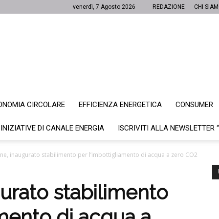
venerdì, 7 Agosto 2026
REDAZIONE
CHI SIA
ONOMIA CIRCOLARE
EFFICIENZA ENERGETICA
CONSUMER
Canale
 INIZIATIVE DI CANALE ENERGIA
ISCRIVITI ALLA NEWSLETTER 
ne, inaugurato stabilimento per l’imbottigliamento di acqua a zero CO2
Energia
urato stabilimento
amento di acqua a