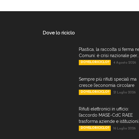
Dove lo riciclo
Plastica, la raccolta si ferma n
Comuni: è crisi nazionale per..
DOVELORICICLO?
4 Agosto 2026
Sempre più rifiuti speciali ma
cresce l’economia circolare
DOVELORICICLO?
21 Luglio 2026
Rifiuti elettronici in ufficio:
l’accordo MASE-CdC RAEE
trasforma aziende e istituzioni.
DOVELORICICLO?
16 Luglio 2026