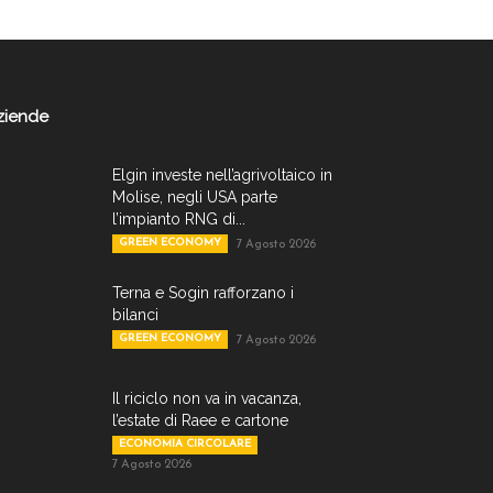
ziende
Elgin investe nell’agrivoltaico in
Molise, negli USA parte
l’impianto RNG di...
GREEN ECONOMY
7 Agosto 2026
Terna e Sogin rafforzano i
bilanci
GREEN ECONOMY
7 Agosto 2026
Il riciclo non va in vacanza,
l’estate di Raee e cartone
ECONOMIA CIRCOLARE
7 Agosto 2026