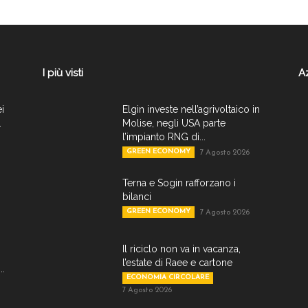
I più visti
A
ei
Elgin investe nell’agrivoltaico in
.
Molise, negli USA parte
l’impianto RNG di...
GREEN ECONOMY
7 Agosto 2026
Terna e Sogin rafforzano i
bilanci
GREEN ECONOMY
7 Agosto 2026
Il riciclo non va in vacanza,
l’estate di Raee e cartone
..
ECONOMIA CIRCOLARE
7 Agosto 2026