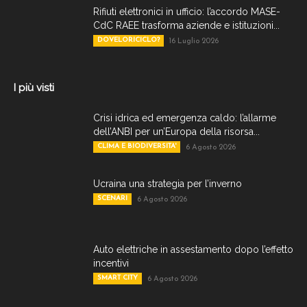
Rifiuti elettronici in ufficio: l’accordo MASE-
CdC RAEE trasforma aziende e istituzioni...
DOVELORICICLO?
16 Luglio 2026
I più visti
Crisi idrica ed emergenza caldo: l’allarme
dell’ANBI per un’Europa della risorsa...
CLIMA E BIODIVERSITA'
6 Agosto 2026
Ucraina una strategia per l’inverno
SCENARI
6 Agosto 2026
Auto elettriche in assestamento dopo l’effetto
incentivi
SMART CITY
6 Agosto 2026