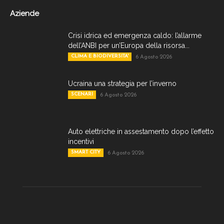
Aziende
Crisi idrica ed emergenza caldo: l’allarme
dell’ANBI per un’Europa della risorsa...
CLIMA E BIODIVERSITA'
6 Agosto 2026
Ucraina una strategia per l’inverno
SCENARI
6 Agosto 2026
Auto elettriche in assestamento dopo l’effetto
incentivi
SMART CITY
6 Agosto 2026