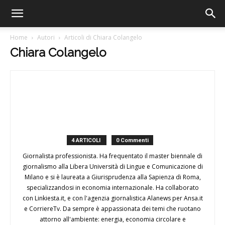
Home
Autori
Articoli di Chiara Colangelo
Chiara Colangelo
4 ARTICOLI
0 Commenti
Giornalista professionista. Ha frequentato il master biennale di
giornalismo alla Libera Università di Lingue e Comunicazione di
Milano e si è laureata a Giurisprudenza alla Sapienza di Roma,
specializzandosi in economia internazionale. Ha collaborato
con Linkiesta.it, e con l'agenzia giornalistica Alanews per Ansa.it
e CorriereTv. Da sempre è appassionata dei temi che ruotano
attorno all'ambiente: energia, economia circolare e