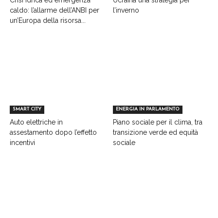
Crisi idrica ed emergenza
Ucraina una strategia per
caldo: l’allarme dell’ANBI per
l’inverno
un’Europa della risorsa...
SMART CITY
ENERGIA IN PARLAMENTO
Auto elettriche in
Piano sociale per il clima, tra
assestamento dopo l’effetto
transizione verde ed equità
incentivi
sociale