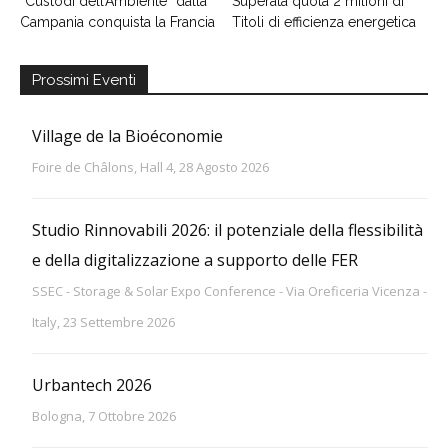
“Custodi dell’Ambiente” dalla
Superata quota 2 milioni di
Campania conquista la Francia
Titoli di efficienza energetica
Prossimi Eventi
Village de la Bioéconomie
Foire de Châlons, Hall 4, 28 Agosto 2026
Studio Rinnovabili 2026: il potenziale della flessibilità
e della digitalizzazione a supporto delle FER
SSEC - Storage & Solar Expo Conference - Via Oreficeria Vicenza -
Italy, 23 Settembre 2026
Urbantech 2026
Bologna, 7 Ottobre 2026