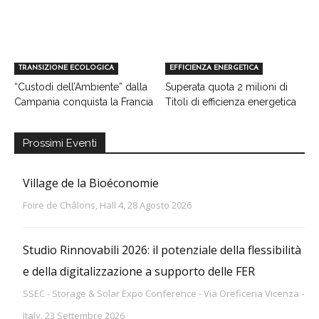
TRANSIZIONE ECOLOGICA
EFFICIENZA ENERGETICA
“Custodi dell’Ambiente” dalla
Superata quota 2 milioni di
Campania conquista la Francia
Titoli di efficienza energetica
Prossimi Eventi
Village de la Bioéconomie
Foire de Châlons, Hall 4, 28 Agosto 2026
Studio Rinnovabili 2026: il potenziale della flessibilità
e della digitalizzazione a supporto delle FER
SSEC - Storage & Solar Expo Conference - Via Oreficeria Vicenza -
Italy, 23 Settembre 2026