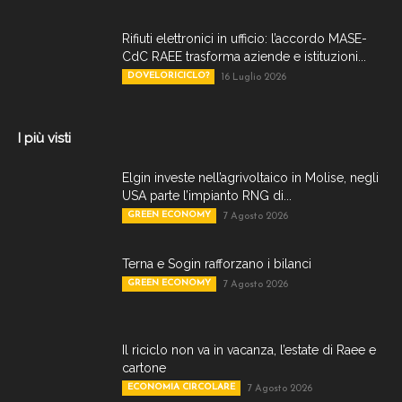
Rifiuti elettronici in ufficio: l’accordo MASE-
CdC RAEE trasforma aziende e istituzioni...
DOVELORICICLO?
16 Luglio 2026
I più visti
Elgin investe nell’agrivoltaico in Molise, negli
USA parte l’impianto RNG di...
GREEN ECONOMY
7 Agosto 2026
Terna e Sogin rafforzano i bilanci
GREEN ECONOMY
7 Agosto 2026
Il riciclo non va in vacanza, l’estate di Raee e
cartone
ECONOMIA CIRCOLARE
7 Agosto 2026