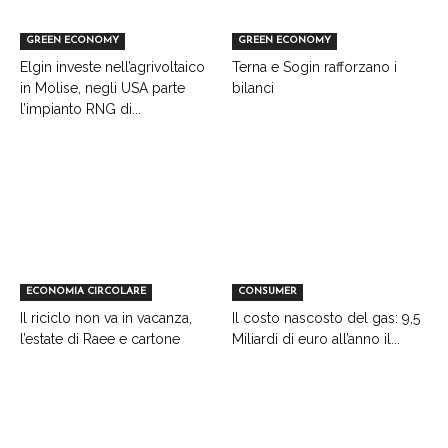
GREEN ECONOMY
GREEN ECONOMY
Elgin investe nell’agrivoltaico
Terna e Sogin rafforzano i
in Molise, negli USA parte
bilanci
l’impianto RNG di...
ECONOMIA CIRCOLARE
CONSUMER
Il riciclo non va in vacanza,
Il costo nascosto del gas: 9,5
l’estate di Raee e cartone
Miliardi di euro all’anno il...