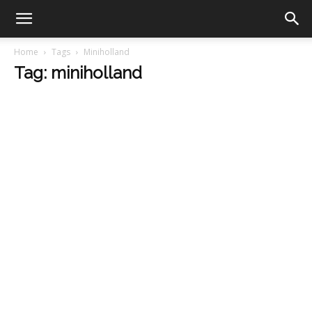
Home
Tags
Miniholland
Tag: miniholland