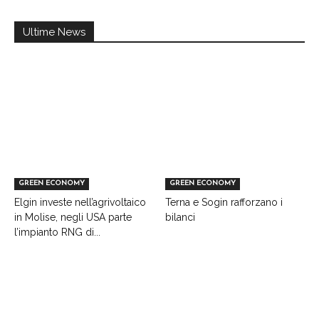
Ultime News
GREEN ECONOMY
GREEN ECONOMY
Elgin investe nell’agrivoltaico
Terna e Sogin rafforzano i
in Molise, negli USA parte
bilanci
l’impianto RNG di...