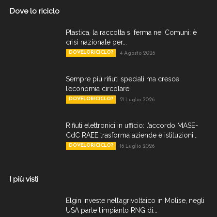
Dove lo riciclo
Plastica, la raccolta si ferma nei Comuni: è
crisi nazionale per...
DOVELORICICLO?
4 Agosto 2026
Sempre più rifiuti speciali ma cresce
l’economia circolare
DOVELORICICLO?
21 Luglio 2026
Rifiuti elettronici in ufficio: l’accordo MASE-
CdC RAEE trasforma aziende e istituzioni...
DOVELORICICLO?
16 Luglio 2026
I più visti
Elgin investe nell’agrivoltaico in Molise, negli
USA parte l’impianto RNG di...