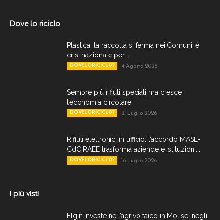
Dove lo riciclo
Plastica, la raccolta si ferma nei Comuni: è
crisi nazionale per...
DOVELORICICLO?
4 Agosto 2026
Sempre più rifiuti speciali ma cresce
l’economia circolare
DOVELORICICLO?
21 Luglio 2026
Rifiuti elettronici in ufficio: l’accordo MASE-
CdC RAEE trasforma aziende e istituzioni...
DOVELORICICLO?
16 Luglio 2026
I più visti
Elgin investe nell’agrivoltaico in Molise, negli