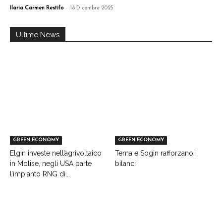
-
Ilaria Carmen Restifo
18 Dicembre 2025
Ultime News
GREEN ECONOMY
GREEN ECONOMY
Elgin investe nell’agrivoltaico
Terna e Sogin rafforzano i
in Molise, negli USA parte
bilanci
l’impianto RNG di...