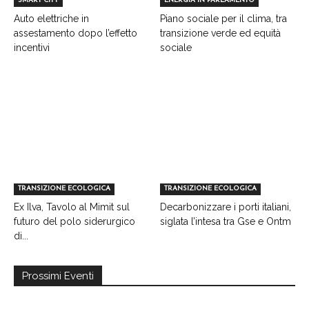
SMART CITY
ENERGIA IN PARLAMENTO
Auto elettriche in
Piano sociale per il clima, tra
assestamento dopo l’effetto
transizione verde ed equità
incentivi
sociale
TRANSIZIONE ECOLOGICA
TRANSIZIONE ECOLOGICA
Ex Ilva, Tavolo al Mimit sul
Decarbonizzare i porti italiani,
futuro del polo siderurgico
siglata l’intesa tra Gse e Ontm
di...
Prossimi Eventi