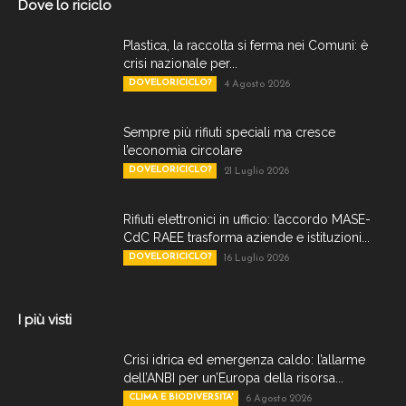
Dove lo riciclo
Plastica, la raccolta si ferma nei Comuni: è
crisi nazionale per...
DOVELORICICLO?
4 Agosto 2026
Sempre più rifiuti speciali ma cresce
l’economia circolare
DOVELORICICLO?
21 Luglio 2026
Rifiuti elettronici in ufficio: l’accordo MASE-
CdC RAEE trasforma aziende e istituzioni...
DOVELORICICLO?
16 Luglio 2026
I più visti
Crisi idrica ed emergenza caldo: l’allarme
dell’ANBI per un’Europa della risorsa...
CLIMA E BIODIVERSITA'
6 Agosto 2026